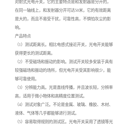
对射式光电开关，它的主要特点是和发射器是分开的，
在同一轴线上，和发射器分开可达50米，它的有效距离
是大的，而且不易受干扰，可靠性高，不惧怕灰尘的影
响。
产品特点
（1）测试距离长。相比电感式接近开关，光电开关能够
获得更长的测试距离。
（2）不受磁场和振动的影响。测试开关较多安装于具有
较强磁场和振动的场所，但光电开关受其影响很少，能
够可靠使用。
（3）分辨能力高。光是直线传播，并且波长短，分辨率
高，适用于微小物体和高精度位置测试。
（4）测试对象广泛。不论是金属、玻璃、橡胶、木材、
液体、气体等几乎都能够进行测试。
（5）容易取得规则的测试区。光电开关采用了透镜等光