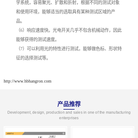
学系统，容易聚光、扩散和折射，根据不同的测试对象
和使用环境，能够适当的选取具有某种测试区域的产
品。
（6）响应速度快。光电开关几乎不包含机械动作，因此
能够获得的测试速度。
（7）可以利用光的特性进行测试，能够做色标、形状特
征的选择测试等。
http://www.hbhangron.com
产品推荐
Development, design, production and sales in one of the manufacturing
enterprises