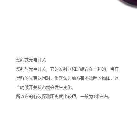
漫射式光电开关
漫射时光电开关，它的发射器和是结合在一起的，当有
足够的光束返回时，他就认为前方有不透明的物体，这
个时候开关状态就会发生变化。
所以它的有效探测距离就比较短，一般为3米左右。