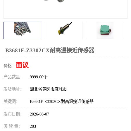
跑偏开关
打滑开关
撕裂开关
倾斜开关
溜槽堵塞检测开关
料流检测器
限位开关
速度检测器
B3681F-Z3302CX耐高温接近传感器
速度传感器
行程开关
面议
价格：
产品数量：
微电脑超速开关
9999.00个
发货地址：
湖北省黄冈市麻城市
关键词：
B3681F-Z3302CX耐高温接近传感器
发布日期：
2026-08-07
阅 读 量：
203