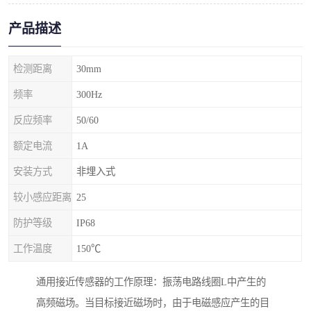
产品描述
检测距离
30mm
频率
300Hz
反应频率
50/60
额定电流
1A
安装方式
非埋入式
较小感应距离
25
防护等级
IP68
工作温度
150℃
通用接近传感器的工作原理：振荡电路线圈L中产生的
高频磁场。当目标接近磁场时，由于电磁感应产生的目