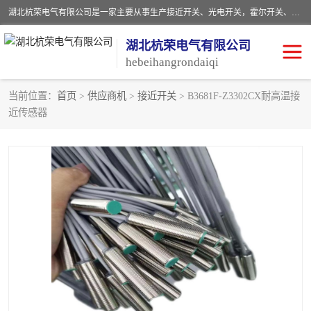
湖北杭荣电气有限公司是一家主要从事生产接近开关、光电开关，霍尔开关、两级跑偏开关、双向拉绳开关、速度监测器、皮带打滑开关、阻旋式料位开关、皮带纵向撕裂开关、溜槽堵塞开关、声光报警器、矿用磁性井筒开关等，主营行业：电气设备、仪器仪表制造, 高低压电器，成套电气设备，矿用防爆机电设备，皮带机综合保护系统，防爆电器，传感器，工矿配件，电器配件，自动化工业机器人的研发，制造，加工销售。
湖北杭荣电气有限公司
hebeihangrondaiqi
当前位置：
首页
>
供应商机
>
接近开关
> B3681F-Z3302CX耐高温接
近传感器
阻旋料位开关
重锤式料位计
音叉开关
浮球开关
射频导纳
声光报警器
扬声器
滑线指示灯
接近开关
光电开关
磁性开关
拉绳开关