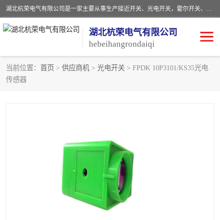
湖北杭荣电气有限公司是一家主要从事生产接近开关、光电开关，霍尔开关、两级跑偏开关、双向拉绳开关、速度监测器、皮带打滑开关、阻旋式料位开关、皮带纵向撕裂开关、溜槽堵塞开关、声光报警器、矿用磁性井筒开关等，主营行业：电气设备、仪器仪表制造, 高低压电器，成套电气设备，矿用防爆机电设备，皮带机综合保护系统，防爆电器，传感器，工矿配件，电器配件，自动化工业机器人的研发，制造，加工销售。
湖北杭荣电气有限公司
hebeihangrondaiqi
当前位置：
首页
>
供应商机
>
光电开关
> FPDK 10P3101/KS35光电
传感器
阻旋料位开关
重锤式料位计
音叉开关
浮球开关
射频导纳
声光报警器
扬声器
滑线指示灯
接近开关
光电开关
磁性开关
拉绳开关