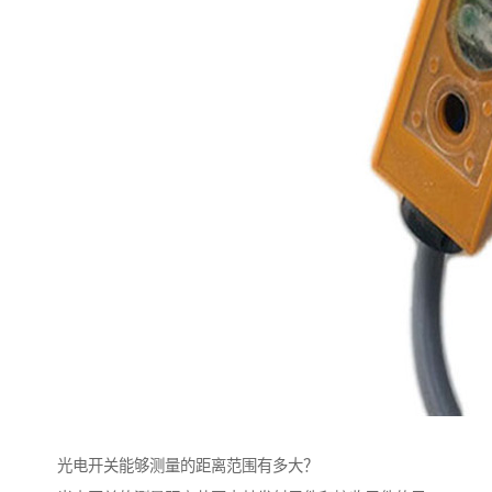
光电开关能够测量的距离范围有多大？