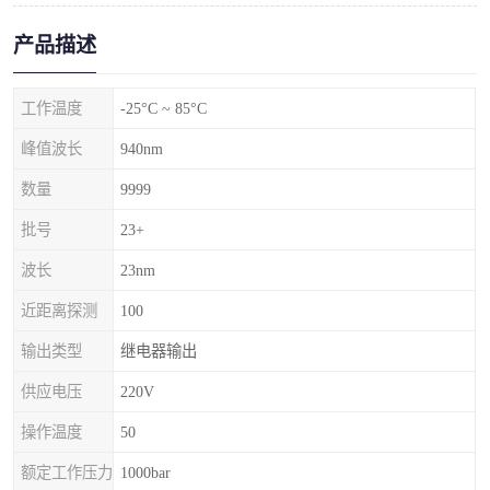
产品描述
工作温度
-25°C ~ 85°C
峰值波长
940nm
数量
9999
批号
23+
波长
23nm
近距离探测
100
输出类型
继电器输出
供应电压
220V
操作温度
50
额定工作压力
1000bar