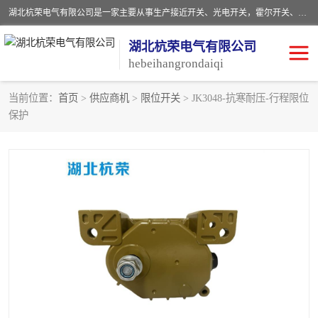
湖北杭荣电气有限公司是一家主要从事生产接近开关、光电开关，霍尔开关、两级跑偏开关、双向拉绳开关、速度监测器、皮带打滑开关、阻旋式料位开关、皮带纵向撕裂开关、溜槽堵塞开关、声光报警器、矿用磁性井筒开关等，主营行业：电气设备、仪器仪表制造, 高低压电器，成套电气设备，矿用防爆机电设备，皮带机综合保护系统，防爆电器，传感器，工矿配件，电器配件，自动化工业机器人的研发，制造，加工销售。
湖北杭荣电气有限公司
hebeihangrondaiqi
当前位置：
首页
>
供应商机
>
限位开关
> JK3048-抗寒耐压-行程限位
保护
阻旋料位开关
重锤式料位计
音叉开关
浮球开关
射频导纳
声光报警器
扬声器
滑线指示灯
接近开关
光电开关
磁性开关
拉绳开关