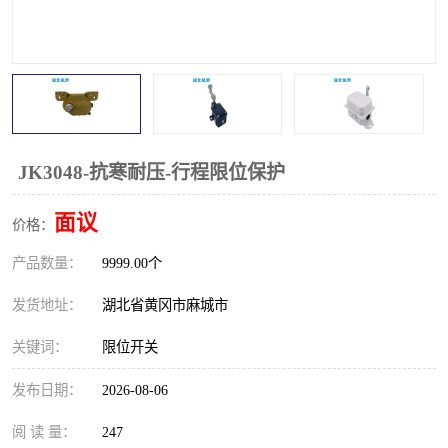
跑偏开关
打滑开关
撕裂开关
倾斜开关
溜槽堵塞检测开关
料流检测器
限位开关
速度检测器
JK3048-抗寒耐压-行程限位保护
速度传感器
行程开关
面议
价格：
产品数量：
微电脑超速开关
9999.00个
发货地址：
湖北省黄冈市麻城市
关键词：
限位开关
发布日期：
2026-08-06
阅 读 量：
247