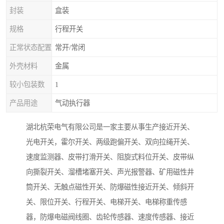
封装
盒装
规格
行程开关
正常状态配置
常开/常闭
外壳材料
金属
较小包装数
1
产品用途
气动执行器
湖北杭荣电气有限公司是一家主要从事生产接近开关、
光电开关，霍尔开关、两级跑偏开关、双向拉绳开关、
速度监测器、皮带打滑开关、阻旋式料位开关、皮带纵
向撕裂开关、溜槽堵塞开关、声光报警器、矿用磁性井
筒开关、无触点磁性开关、防爆磁性接近开关、倾斜开
关、限位开关、行程开关、电梯开关、电梯称重传感
器，防爆电磁阀线圈、齿轮传感器、速度传感器、接近