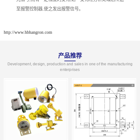
至报警控制器,使之发出报警信号。
http://www.hbhangron.com
产品推荐
Development, design, production and sales in one of the manufacturing
enterprises