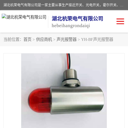
湖北杭荣电气有限公司是一家主要从事生产接近开关、光电开关，霍尔开关、两级跑偏开关、双向拉绳开关、速度监测器、皮带打滑开关、阻旋式料位开关、皮带纵向撕裂开关、溜槽堵塞开关、声光报警器、矿用磁性井筒开关等，主营行业：电气设备、仪器仪表制造, 高低压电器，成套电气设备，矿用防爆机电设备，皮带机综合保护系统，防爆电器，传感器，工矿配件，电器配件，自动化工业机器人的研发，制造，加工销售。
湖北杭荣电气有限公司
hebeihangrondaiqi
当前位置：
首页
>
供应商机
>
声光报警器
> YH-BF声光报警器
阻旋料位开关
重锤式料位计
音叉开关
浮球开关
射频导纳
声光报警器
扬声器
滑线指示灯
接近开关
光电开关
磁性开关
拉绳开关