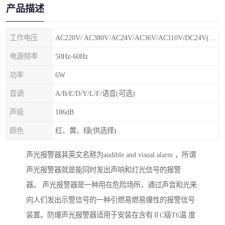
产品描述
工作电压
AC220V/ AC380V/AC24V/AC36V/AC110V/DC24V(特殊电压可定制)
电源频率
50Hz-60Hz
功率
6W
音调
A/B/E/D/Y/L/F/语音(可选)
声级
106dB
颜色
红、黄、绿(供选择)
声光报警器其英文名称为audible and visual alarm ，所谓
声光报警器就是能同时发出声响和灯光信号的报警
器。 声光报警器是一种用在危险场所，通过声音和光来
向人们发出示警信号的一种引燃易燃易爆性的报警信号
装置。防爆声光报警器适用于安装在含有ⅡC级T6温 度