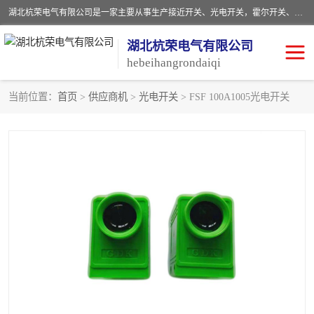
湖北杭荣电气有限公司是一家主要从事生产接近开关、光电开关，霍尔开关、两级跑偏开关、双向拉绳开关、速度监测器、皮带打滑开关、阻旋式料位开关、皮带纵向撕裂开关、溜槽堵塞开关、声光报警器、矿用磁性井筒开关等，主营行业：电气设备、仪器仪表制造, 高低压电器，成套电气设备，矿用防爆机电设备，皮带机综合保护系统，防爆电器，传感器，工矿配件，电器配件，自动化工业机器人的研发，制造，加工销售。
湖北杭荣电气有限公司
hebeihangrondaiqi
当前位置：
首页
>
供应商机
>
光电开关
> FSF 100A1005光电开关
阻旋料位开关
重锤式料位计
音叉开关
浮球开关
射频导纳
声光报警器
扬声器
滑线指示灯
接近开关
光电开关
磁性开关
拉绳开关