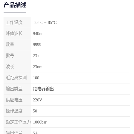
产品描述
工作温度
-25°C ~ 85°C
峰值波长
940nm
数量
9999
批号
23+
波长
23nm
近距离探测
100
输出类型
继电器输出
供应电压
220V
操作温度
50
额定工作压力
1000bar
输出信号
5A