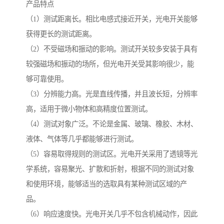
产品特点
（1）测试距离长。相比电感式接近开关，光电开关能够
获得更长的测试距离。
（2）不受磁场和振动的影响。测试开关较多安装于具有
较强磁场和振动的场所，但光电开关受其影响很少，能
够可靠使用。
（3）分辨能力高。光是直线传播，并且波长短，分辨率
高，适用于微小物体和高精度位置测试。
（4）测试对象广泛。不论是金属、玻璃、橡胶、木材、
液体、气体等几乎都能够进行测试。
（5）容易取得规则的测试区。光电开关采用了透镜等光
学系统，容易聚光、扩散和折射，根据不同的测试对象
和使用环境，能够适当的选取具有某种测试区域的产
品。
（6）响应速度快。光电开关几乎不包含机械动作，因此