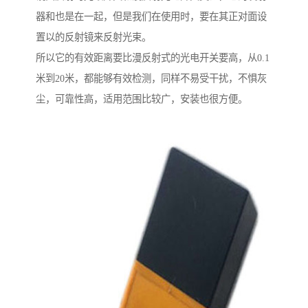
器和也是在一起，但是我们在使用时，要在其正对面设
置以的反射镜来反射光束。
所以它的有效距离要比漫反射式的光电开关要高，从0.1
米到20米，都能够有效检测，同样不易受干扰，不惧灰
尘，可靠性高，适用范围比较广，安装也很方便。