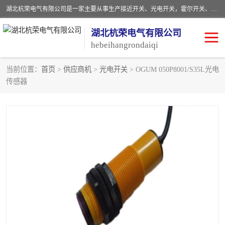
湖北杭荣电气有限公司是一家主要从事生产接近开关、光电开关，霍尔开关、两级跑偏开关、双向拉绳开关、速度监测器、皮带打滑开关、阻旋式料位开关、皮带纵向撕裂开关、溜槽堵塞开关、声光报警器、矿用磁性井筒开关等，主营行业：电气设备、仪器仪表制造, 高低压电器，成套电气设备，矿用防爆机电设备，皮带机综合保护系统，防爆电器，传感器，工矿配件，电器配件，自动化工业机器人的研发，制造，加工销售。
湖北杭荣电气有限公司
hebeihangrondaiqi
当前位置：
首页
>
供应商机
>
光电开关
> OGUM 050P8001/S35L光电
传感器
阻旋料位开关
重锤式料位计
音叉开关
浮球开关
射频导纳
声光报警器
扬声器
滑线指示灯
接近开关
光电开关
磁性开关
拉绳开关