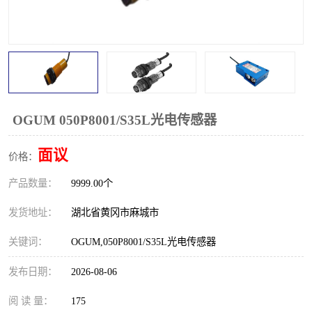
跑偏开关
打滑开关
撕裂开关
倾斜开关
溜槽堵塞检测开关
料流检测器
限位开关
速度检测器
OGUM 050P8001/S35L光电传感器
速度传感器
行程开关
面议
价格：
产品数量：
微电脑超速开关
9999.00个
发货地址：
湖北省黄冈市麻城市
关键词：
OGUM,050P8001/S35L光电传感器
发布日期：
2026-08-06
阅 读 量：
175