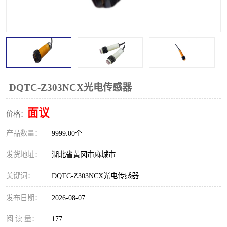
跑偏开关
打滑开关
撕裂开关
倾斜开关
溜槽堵塞检测开关
料流检测器
限位开关
速度检测器
DQTC-Z303NCX光电传感器
速度传感器
行程开关
面议
价格：
产品数量：
微电脑超速开关
9999.00个
发货地址：
湖北省黄冈市麻城市
关键词：
DQTC-Z303NCX光电传感器
发布日期：
2026-08-07
阅 读 量：
177