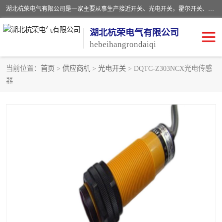
湖北杭荣电气有限公司是一家主要从事生产接近开关、光电开关，霍尔开关、两级跑偏开关、双向拉绳开关、速度监测器、皮带打滑开关、阻旋式料位开关、皮带纵向撕裂开关、溜槽堵塞开关、声光报警器、矿用磁性井筒开关等，主营行业：电气设备、仪器仪表制造, 高低压电器，成套电气设备，矿用防爆机电设备，皮带机综合保护系统，防爆电器，传感器，工矿配件，电器配件，自动化工业机器人的研发，制造，加工销售。
湖北杭荣电气有限公司
hebeihangrondaiqi
当前位置：
首页
>
供应商机
>
光电开关
> DQTC-Z303NCX光电传感
器
阻旋料位开关
重锤式料位计
音叉开关
浮球开关
射频导纳
声光报警器
扬声器
滑线指示灯
接近开关
光电开关
磁性开关
拉绳开关