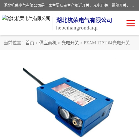
湖北杭荣电气有限公司是一家主要从事生产接近开关、光电开关，霍尔开关、两级跑偏开关、双向拉绳开关、速度监测器、皮带打滑开关、阻旋式料位开关、皮带纵向撕裂开关、溜槽堵塞开关、声光报警器、矿用磁性井筒开关等，主营行业：电气设备、仪器仪表制造, 高低压电器，成套电气设备，矿用防爆机电设备，皮带机综合保护系统，防爆电器，传感器，工矿配件，电器配件，自动化工业机器人的研发，制造，加工销售。
湖北杭荣电气有限公司
hebeihangrondaiqi
当前位置：
首页
>
供应商机
>
光电开关
> FZAM 12P1104光电开关
阻旋料位开关
重锤式料位计
音叉开关
浮球开关
射频导纳
声光报警器
扬声器
滑线指示灯
接近开关
光电开关
磁性开关
拉绳开关