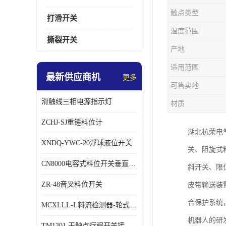
触点类型
打滑开关
温度范围
撕裂开关
产地
适用范围
最新供应商机
更多
可售卖地
滑触线三相电源指示灯
材质
ZCHJ-SJ重锤料位计
湖北杭荣电
XNDQ-YWC-20浮球液位开关
关、阻旋式
CN8000电容式料位开关垂直安装时
斜开关、限
ZR-48音叉料位开关
皮带输送装
合保护系统
MCXLLL-L料流检测器-轮式煤流信号控制器
机器人的研
TM1301 无触点行程开关接线在交通设备中的稳定性