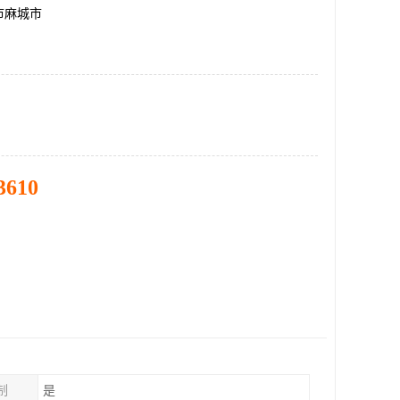
市麻城市
3610
制
是