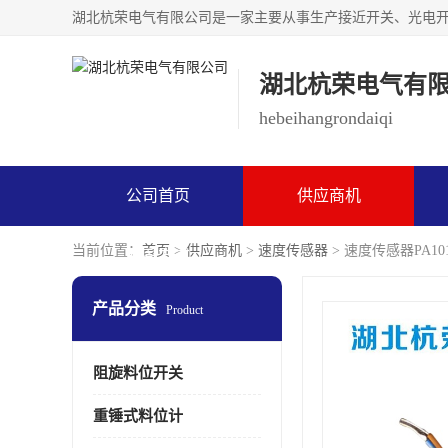
湖北杭荣电气有
hebeihangrondaiqi
公司首页
供应商机
当前位置：
首页
>
供应商机
>
速度传感器
> 速度传感器PA1
联系方式
产品分类
Product
阻旋料位开关
重锤式料位计