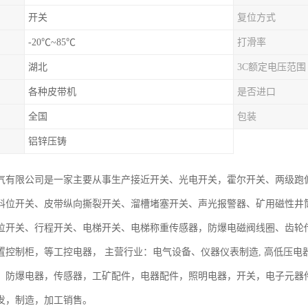
开关
复位方式
-20℃~85℃
打滑率
湖北
3C额定电压范围
各种皮带机
是否进口
全国
包装
铝锌压铸
气有限公司是一家主要从事生产接近开关、光电开关，霍尔开关、两级跑
料位开关、皮带纵向撕裂开关、溜槽堵塞开关、声光报警器、矿用磁性井
位开关、行程开关、电梯开关、电梯称重传感器，防爆电磁阀线圈、齿轮
置控制柜，等工控电器， 主营行业：电气设备、仪器仪表制造, 高低压
，防爆电器，传感器，工矿配件，电器配件，照明电器，开关，电子元器
发，制造，加工销售。