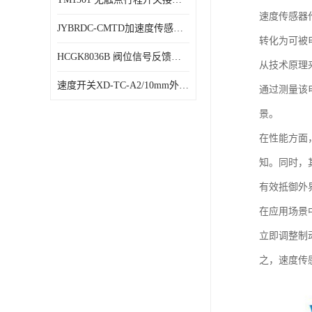
速度传感器
JYBRDC-CMTD加速度传感器距离远
转化为可被
HCGK8036B 阀位信号反馈装置 限位开关
从技术原理
速度开关XD-TC-A2/10mm外形图
通过测量该
景。
在性能方面
知。同时，
有效抵御外
在应用场景
立即调整制
之，速度传