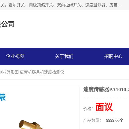
湖北杭荣电气有限公司是一家主要从事生产接近开关、光电开关，霍尔开关、两级跑偏开关、双向拉绳开关、速度监测器、皮带打滑开关、阻旋式料位开关、皮带纵向撕裂开关、溜槽堵塞开关、声光报警器、矿用磁性井筒开关等，主营行业：电气设备、仪器仪表制造, 高低压电器，成套电气设备，矿用防爆机电设备，皮带机综合保护系统，防爆电器，传感器，工矿配件，电器配件，自动化工业机器人的研发，制造，加工销售。
限公司
企业视频
关于我们
招聘中心
010-2外形图 皮带机链条机速度检测仪
速度传感器PA101
面议
价格：
产品数量：
9999.00个