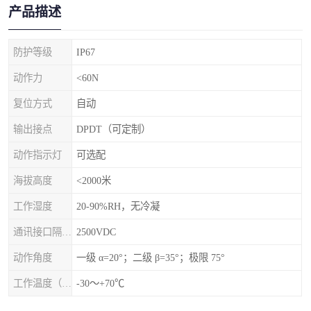
产品描述
防护等级
IP67
动作力
<60N
复位方式
自动
输出接点
DPDT（可定制）
动作指示灯
可选配
海拔高度
<2000米
工作湿度
20-90%RH，无冷凝
通讯接口隔离电压
2500VDC
动作角度
一级 α=20°；二级 β=35°；极限 75°
工作温度（℃）
-30～+70℃