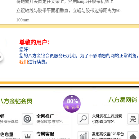
将跑偏开关固定在支架上，然后hanjie在胶带机架上
立辊轴线与胶带平面相垂直，立辊与胶带边缘距离为50-
100mm
胶带位于立辊下端1/3处
每50M胶带可安装跑偏开关一对