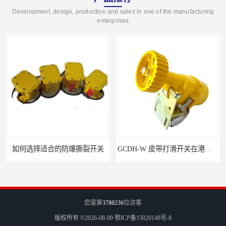
Development, design, production and sales in one of the manufacturing
enterprises
撕裂开关
GCDH-W 皮带打滑开关在港口码头的应用
您是第
3780236
位访客
版权所有 ©2026-08-09
鄂ICP备15020148号-8