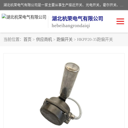
湖北杭荣电气有限公司是一家主要从事生产接近开关、光电开关，霍尔开关、两级跑偏开关、双向拉绳开关、速度监测器、皮带打滑开关、阻旋式料位开关、皮带纵向撕裂开关、溜槽堵塞开关、声光报警器、矿用磁性井筒开关等，主营行业：电气设备、仪器仪表制造, 高低压电器，成套电气设备，矿用防爆机电设备，皮带机综合保护系统，防爆电器，传感器，工矿配件，电器配件，自动化工业机器人的研发，制造，加工销售。
湖北杭荣电气有限公司
hebeihangrondaiqi
当前位置：
首页
>
供应商机
>
跑偏开关
> HKPP20-35跑偏开关
阻旋料位开关
重锤式料位计
音叉开关
浮球开关
射频导纳
声光报警器
扬声器
滑线指示灯
接近开关
光电开关
磁性开关
拉绳开关