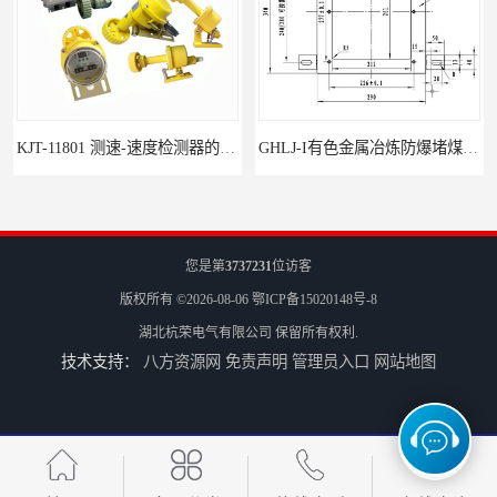
KJT-11801 测速-速度检测器的技术参数与应用
GHLJ-I‌有色金属冶炼防爆堵煤开关的应用
您是第
3737231
位访客
版权所有 ©2026-08-06
鄂ICP备15020148号-8
湖北杭荣电气有限公司
保留所有权利.
技术支持：
八方资源网
免责声明
管理员入口
网站地图
如何选择适合的防爆撕裂开关
GCDH-W 皮带打滑开关在港口码头的应用