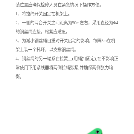
装位置应确保检修人员在紧急情况下操作方便。
1、将拉绳开关固定在机架上。
2、一侧的两台开关之间距离为50m左右，采用直径为Φ4
的钢丝绳连接，松紧应适度。
3、为减小钢丝绳自重对开关启动的影响，每隔3m在机
架上装一个托环，以支撑钢丝绳。
4、钢丝绳的另一端系在拉簧上(用绳扣固定),在不影响正
常使用下用紧线器将两侧拉绳张紧,并确保两侧张力均
衡。