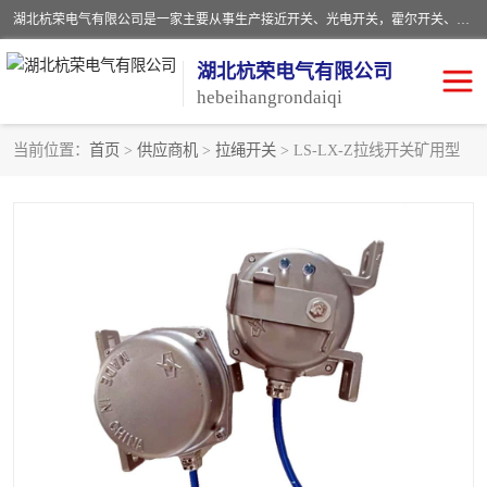
湖北杭荣电气有限公司是一家主要从事生产接近开关、光电开关，霍尔开关、两级跑偏开关、双向拉绳开关、速度监测器、皮带打滑开关、阻旋式料位开关、皮带纵向撕裂开关、溜槽堵塞开关、声光报警器、矿用磁性井筒开关等，主营行业：电气设备、仪器仪表制造, 高低压电器，成套电气设备，矿用防爆机电设备，皮带机综合保护系统，防爆电器，传感器，工矿配件，电器配件，自动化工业机器人的研发，制造，加工销售。
湖北杭荣电气有限公司
hebeihangrondaiqi
当前位置：
首页
>
供应商机
>
拉绳开关
> LS-LX-Z拉线开关矿用型
阻旋料位开关
重锤式料位计
音叉开关
浮球开关
射频导纳
声光报警器
扬声器
滑线指示灯
接近开关
光电开关
磁性开关
拉绳开关