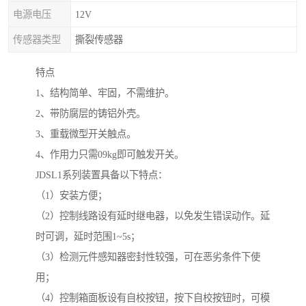
电源电压
12V
传感器类型
撕裂传感器
特点
1、结构简单、牢固，不需维护。
2、带防腐层的铸铝外壳。
3、重载微型开关触点。
4、作用力只需09kg即可触发开关。
JDSL1系列装置具备以下特点：
（1）安装方便；
（2）控制线路设有延时继电器，以免发生错误动作。延
时可调，延时范围1~5s；
（3）检测元件感知器密封性较强，可在恶劣条件下使
用；
（4）控制箱面板设有自校按钮，按下自校按钮时，可模