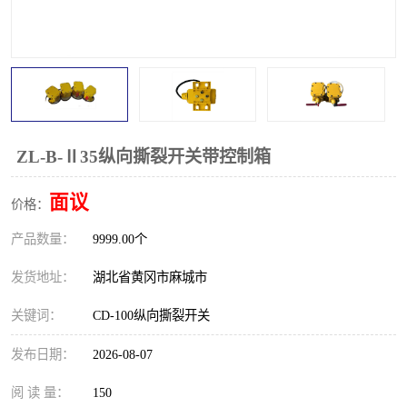
跑偏开关
打滑开关
撕裂开关
倾斜开关
溜槽堵塞检测开关
料流检测器
限位开关
速度检测器
ZL-B-Ⅱ35纵向撕裂开关带控制箱
速度传感器
行程开关
面议
价格：
产品数量：
微电脑超速开关
9999.00个
发货地址：
湖北省黄冈市麻城市
关键词：
CD-100纵向撕裂开关
发布日期：
2026-08-07
阅 读 量：
150