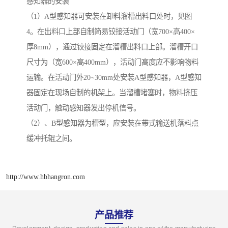
感知器的安装
（1）A型感知器可安装在卸料溜槽出料口处时，见图
4。在出料口上部自制简易铰接活动门（宽700×高400×
厚8mm），通过铰接固定在溜槽出料口上部。溜槽开口
尺寸为（宽600×高400mm），活动门高度应不影响物料
运输。在活动门外20~30mm处安装A型感知器，A型感知
器固定在现场自制的机架上。当溜槽堵塞时，物料挤压
活动门，触动感知器发出停机信号。
（2）、B型感知器为槽型，应安装在带式输送机落料点
缓冲托辊之间。
http://www.hbhangron.com
产品推荐