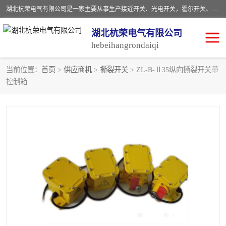
湖北杭荣电气有限公司是一家主要从事生产接近开关、光电开关，霍尔开关、两级跑偏开关、双向拉绳开关、速度监测器、皮带打滑开关、阻旋式料位开关、皮带纵向撕裂开关、溜槽堵塞开关、声光报警器、矿用磁性井筒开关等，主营行业：电气设备、仪器仪表制造, 高低压电器，成套电气设备，矿用防爆机电设备，皮带机综合保护系统，防爆电器，传感器，工矿配件，电器配件，自动化工业机器人的研发，制造，加工销售。
湖北杭荣电气有限公司
hebeihangrondaiqi
当前位置：
首页
>
供应商机
>
撕裂开关
> ZL-B-Ⅱ35纵向撕裂开关带
控制箱
阻旋料位开关
重锤式料位计
音叉开关
浮球开关
射频导纳
声光报警器
扬声器
滑线指示灯
接近开关
光电开关
磁性开关
拉绳开关