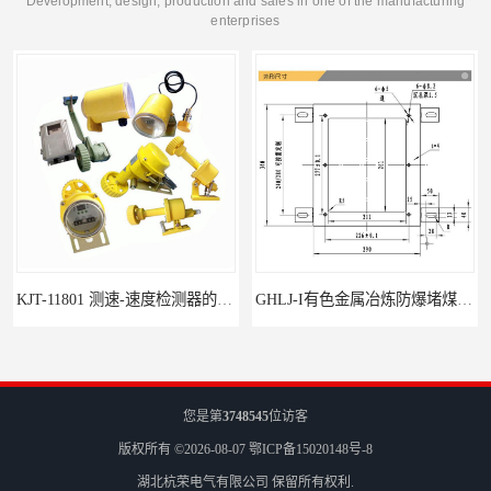
Development, design, production and sales in one of the manufacturing
enterprises
KJT-11801 测速-速度检测器的技术参数与应用
GHLJ-I‌有色金属冶炼防爆堵煤开关的应用
您是第
3748545
位访客
版权所有 ©2026-08-07
鄂ICP备15020148号-8
湖北杭荣电气有限公司
保留所有权利.