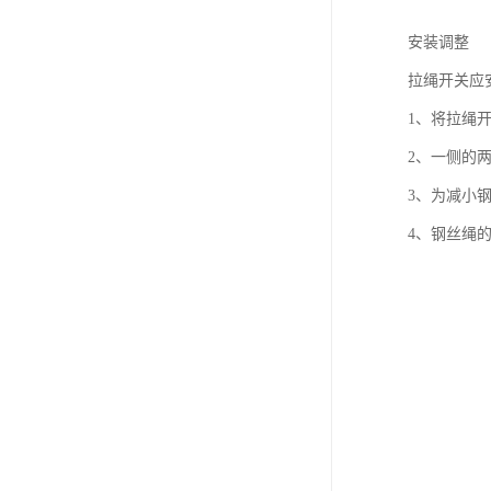
安装调整
拉绳开关应
1、将拉绳
2、一侧的
3、为减小
4、钢丝绳