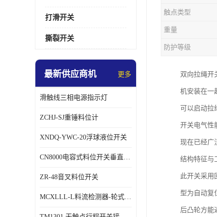
触点类型
打滑开关
重量
撕裂开关
防护等级
最新供应商机
更多
双向拉绳开
机安装在一
滑触线三相电源指示灯
可以启动拉
ZCHJ-SJ重锤料位计
开关电气性
XNDQ-YWC-20浮球液位开关
现在已经广
CN8000电容式料位开关垂直安装时
结构特征与
此开关采用
ZR-48音叉料位开关
型为自动复
MCXLLL-L料流检测器-轮式煤流信号控制器
后凸轮方能
TM1301 无触点行程开关接线在交通设备中的稳定性