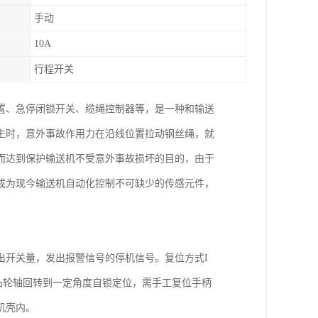
手动
10A
行程开关
置、急停闭锁开关、缆绳控制器等，是一种和输送
生时，意外事故作用力在沿线位置拉动钢丝绳，就
而达到保护输送机不受意外事故损坏的目的，由于
成为现今输送机自动化控制不可缺少的传感元件，
出开关量，发出报警信号的停机信号。复位方式I
凸轮轴回转到一定角度自锁定位，需手工复位手柄
机壳内。