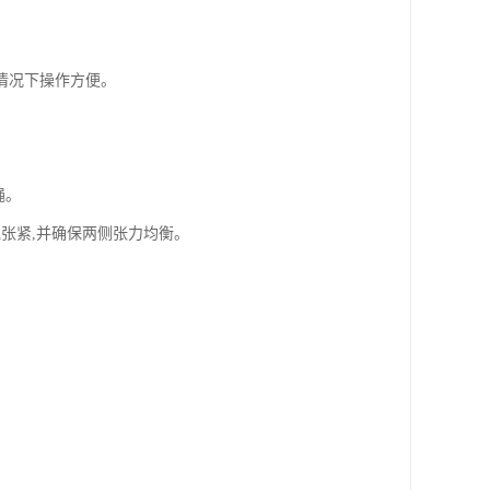
情况下操作方便。
。
绳。
绳张紧,并确保两侧张力均衡。