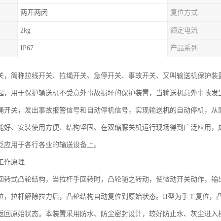
两开两闭
复位方式
2kg
额定电流
IP67
产品系列
关，简称拉线开关、拉绳开关、急停开关、事故开关、又叫输送机保护装
起，用于保护输送机不受意外事故损坏的保护装置，当输送机意外事故发
绳开关，发出事故报警信号和自动停机信号，实现输送机的自动停机，从
能好、安装使用方便、结构坚固、在双缩脲关机运行现场得到广泛应用，
泛应用于各行各业的输送设备上。
工作原理
回转式凸轮结构，当拉杆手回转时，凸轮随之转动，使微动开关动作，输
位，拉杆解除拉力后，凸轮结构自动复位到原始状态。II型为手工复位，
返回原始状态。本装置采用防水、防尘密封设计，较好防止水、灰尘进入