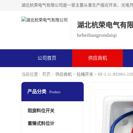
湖北杭荣电气有
hebeihangrondaiqi
公司首页
供应商机
当前位置：
首页
>
供应商机
>
拉绳开关
> BF-L11-JH2001-
联系方式
产品分类
Product
阻旋料位开关
重锤式料位计