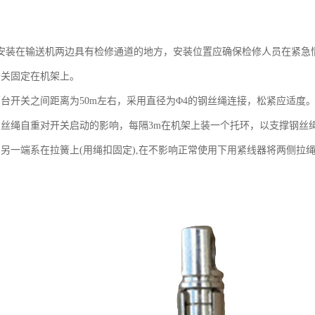
安装在输送机两边具有检修通道的地方，安装位置应确保检修人员在紧急
开关固定在机架上。
两台开关之间距离为50m左右，采用直径为Φ4的钢丝绳连接，松紧应适度
钢丝绳自重对开关启动的影响，每隔3m在机架上装一个托环，以支撑钢丝
的另一端系在拉簧上(用绳扣固定),在不影响正常使用下用紧线器将两侧拉