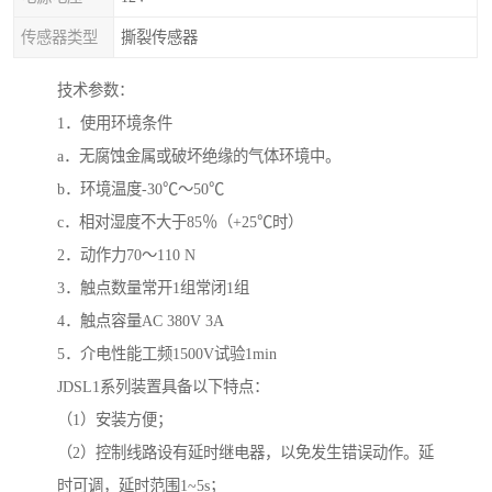
传感器类型
撕裂传感器
技术参数：
1．使用环境条件
a．无腐蚀金属或破坏绝缘的气体环境中。
b．环境温度-30℃～50℃
c．相对湿度不大于85％（+25℃时）
2．动作力70～110 N
3．触点数量常开1组常闭1组
4．触点容量AC 380V 3A
5．介电性能工频1500V试验1min
JDSL1系列装置具备以下特点：
（1）安装方便；
（2）控制线路设有延时继电器，以免发生错误动作。延
时可调，延时范围1~5s；