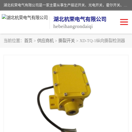
湖北杭荣电气有限公司是一家主要从事生产接近开关、光电开关，霍尔开关、两级跑偏开关、双向拉绳开关、速度监测器、皮带打滑开关、阻旋式料位开关、皮带纵向撕裂开关、溜槽堵塞开关、声光报警器、矿用磁性井筒开关等，主营行业：电气设备、仪器仪表制造, 高低压电器，成套电气设备，矿用防爆机电设备，皮带机综合保护系统，防爆电器，传感器，工矿配件，电器配件，自动化工业机器人的研发，制造，加工销售。
湖北杭荣电气有限公司
hebeihangrondaiqi
当前位置：
首页
>
供应商机
>
撕裂开关
> XD-TQ-1纵向撕裂检测器
阻旋料位开关
重锤式料位计
音叉开关
浮球开关
射频导纳
声光报警器
扬声器
滑线指示灯
接近开关
光电开关
磁性开关
拉绳开关