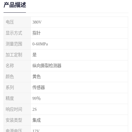
产品描述
电压
380V
显示方式
指针
测量范围
0-60MPa
加工定制
是
名称
纵向撕裂检测器
颜色
黄色
系列
传感器
精度
99％
响应时间
2S
安装类型
集成
电源电压
12V