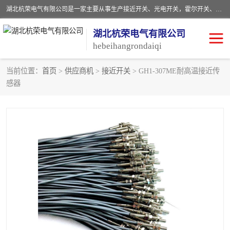
湖北杭荣电气有限公司是一家主要从事生产接近开关、光电开关，霍尔开关、两级跑偏开关、双向拉绳开关、速度监测器、皮带打滑开关、阻旋式料位开关、皮带纵向撕裂开关、溜槽堵塞开关、声光报警器、矿用磁性井筒开关等，主营行业：电气设备、仪器仪表制造, 高低压电器，成套电气设备，矿用防爆机电设备，皮带机综合保护系统，防爆电器，传感器，工矿配件，电器配件，自动化工业机器人的研发，制造，加工销售。
湖北杭荣电气有限公司
hebeihangrondaiqi
当前位置：
首页
>
供应商机
>
接近开关
> GH1-307ME耐高温接近传
感器
阻旋料位开关
重锤式料位计
音叉开关
浮球开关
射频导纳
声光报警器
扬声器
滑线指示灯
接近开关
光电开关
磁性开关
拉绳开关