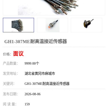
跑偏开关
打滑开关
撕裂开关
倾斜开关
溜槽堵塞检测开关
料流检测器
限位开关
速度检测器
GH1-307ME耐高温接近传感器
速度传感器
行程开关
面议
价格：
产品数量：
微电脑超速开关
9999.00个
发货地址：
湖北省黄冈市麻城市
关键词：
GH1-307ME耐高温接近传感器
发布日期：
2026-08-06
阅 读 量：
159