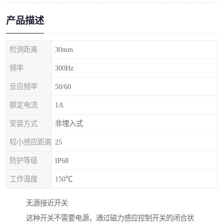
产品描述
检测距离
30mm
频率
300Hz
反应频率
50/60
额定电流
1A
安装方式
非埋入式
较小感应距离
25
防护等级
IP68
工作温度
150℃
无源接近开关
这种开关不需要电源，通过磁力感应控制开关的闭合状