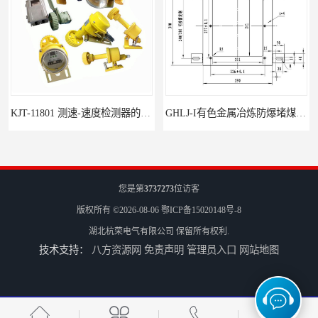
KJT-11801 测速-速度检测器的技术参数与应用
GHLJ-I‌有色金属冶炼防爆堵煤开关的应用
您是第
3737273
位访客
版权所有 ©2026-08-06
鄂ICP备15020148号-8
湖北杭荣电气有限公司
保留所有权利.
技术支持：
八方资源网
免责声明
管理员入口
网站地图
如何选择适合的防爆撕裂开关
GCDH-W 皮带打滑开关在港口码头的应用