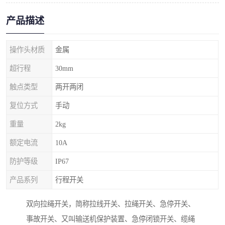
产品描述
操作头材质
金属
超行程
30mm
触点类型
两开两闭
复位方式
手动
重量
2kg
额定电流
10A
防护等级
IP67
产品系列
行程开关
双向拉绳开关，简称拉线开关、拉绳开关、急停开关、
事故开关、又叫输送机保护装置、急停闭锁开关、缆绳