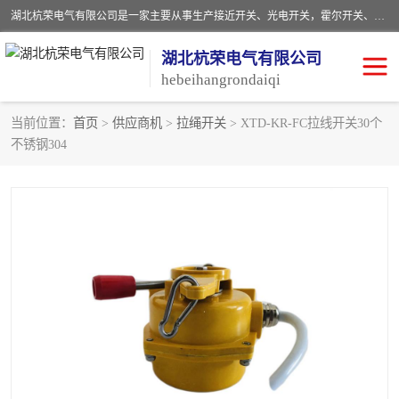
湖北杭荣电气有限公司是一家主要从事生产接近开关、光电开关，霍尔开关、两级跑偏开关、双向拉绳开关、速度监测器、皮带打滑开关、阻旋式料位开关、皮带纵向撕裂开关、溜槽堵塞开关、声光报警器、矿用磁性井筒开关等，主营行业：电气设备、仪器仪表制造, 高低压电器，成套电气设备，矿用防爆机电设备，皮带机综合保护系统，防爆电器，传感器，工矿配件，电器配件，自动化工业机器人的研发，制造，加工销售。
湖北杭荣电气有限公司
hebeihangrondaiqi
当前位置：
首页
>
供应商机
>
拉绳开关
> XTD-KR-FC拉线开关30个
不锈钢304
阻旋料位开关
重锤式料位计
音叉开关
浮球开关
射频导纳
声光报警器
扬声器
滑线指示灯
接近开关
光电开关
磁性开关
拉绳开关