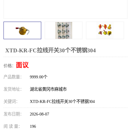
跑偏开关
打滑开关
撕裂开关
倾斜开关
溜槽堵塞检测开关
料流检测器
限位开关
速度检测器
XTD-KR-FC拉线开关30个不锈钢304
速度传感器
行程开关
面议
价格：
产品数量：
微电脑超速开关
9999.00个
发货地址：
湖北省黄冈市麻城市
关键词：
XTD-KR-FC拉线开关30个不锈钢304
发布日期：
2026-08-07
阅 读 量：
196