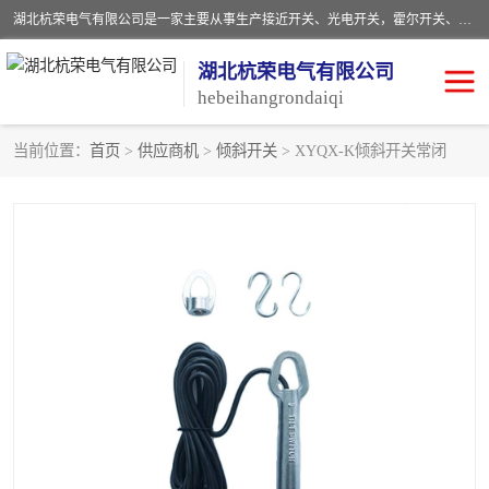
湖北杭荣电气有限公司是一家主要从事生产接近开关、光电开关，霍尔开关、两级跑偏开关、双向拉绳开关、速度监测器、皮带打滑开关、阻旋式料位开关、皮带纵向撕裂开关、溜槽堵塞开关、声光报警器、矿用磁性井筒开关等，主营行业：电气设备、仪器仪表制造, 高低压电器，成套电气设备，矿用防爆机电设备，皮带机综合保护系统，防爆电器，传感器，工矿配件，电器配件，自动化工业机器人的研发，制造，加工销售。
湖北杭荣电气有限公司
hebeihangrondaiqi
当前位置：
首页
>
供应商机
>
倾斜开关
> XYQX-K倾斜开关常闭
阻旋料位开关
重锤式料位计
音叉开关
浮球开关
射频导纳
声光报警器
扬声器
滑线指示灯
接近开关
光电开关
磁性开关
拉绳开关