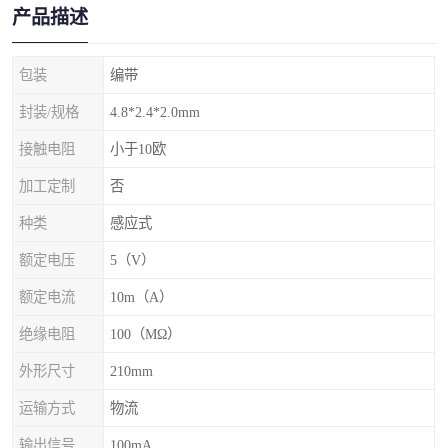
产品描述
包装
编带
封装/规格
4.8*2.4*2.0mm
接触电阻
小于10欧
加工定制
否
种类
感应式
额定电压
5（V）
额定电流
10m（A）
绝缘电阻
100（MΩ）
外形尺寸
210mm
运输方式
物流
输出信号
100mA