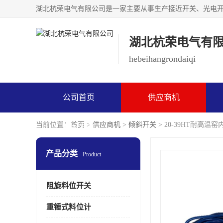
湖北杭荣电气有
hebeihangrondaiqi
公司首页
供应商机
当前位置：
首页
>
供应商机
>
倾斜开关
> 20-39HT耐高
联系方式
产品分类
Product
阻旋料位开关
重锤式料位计