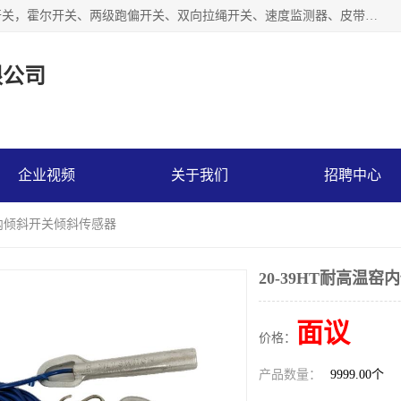
湖北杭荣电气有限公司是一家主要从事生产接近开关、光电开关，霍尔开关、两级跑偏开关、双向拉绳开关、速度监测器、皮带打滑开关、阻旋式料位开关、皮带纵向撕裂开关、溜槽堵塞开关、声光报警器、矿用磁性井筒开关等，主营行业：电气设备、仪器仪表制造, 高低压电器，成套电气设备，矿用防爆机电设备，皮带机综合保护系统，防爆电器，传感器，工矿配件，电器配件，自动化工业机器人的研发，制造，加工销售。
限公司
企业视频
关于我们
招聘中心
温窑内倾斜开关倾斜传感器
20-39HT耐高温
面议
价格：
产品数量：
9999.00个