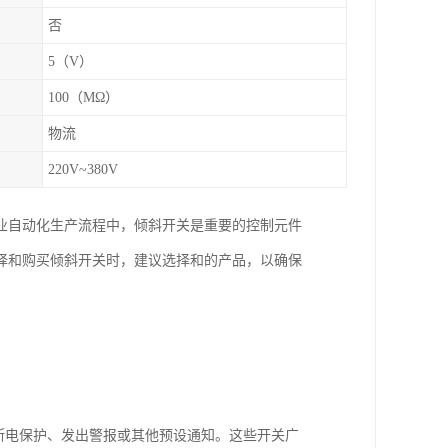
否
5（V）
100（MΩ）
物流
220V~380V
业自动化生产流程中，倾斜开关是重要的控制元件
择和购买倾斜开关时，建议选择和的产品，以确保
断电保护、发出警报或其他预设通知。这些开关广