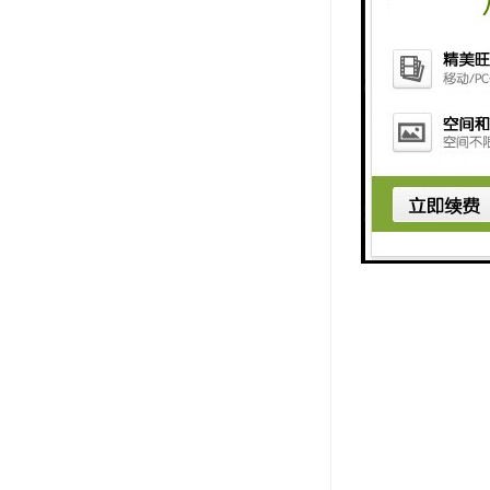
倾斜开关具
1. 灵敏
2. 安装
3. 兼容
4. 使用