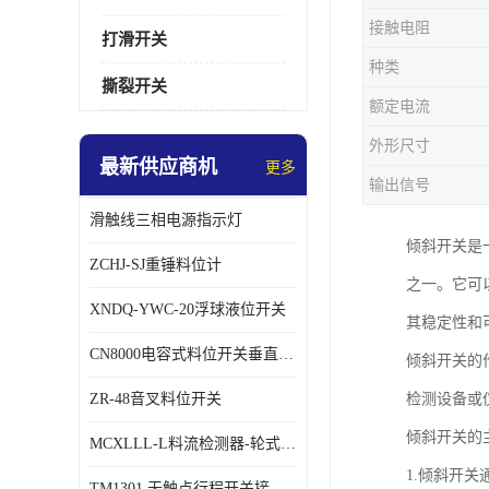
接触电阻
打滑开关
种类
撕裂开关
额定电流
外形尺寸
最新供应商机
更多
输出信号
滑触线三相电源指示灯
倾斜开关是
ZCHJ-SJ重锤料位计
之一。它可
XNDQ-YWC-20浮球液位开关
其稳定性和
CN8000电容式料位开关垂直安装时
倾斜开关的
ZR-48音叉料位开关
检测设备或
倾斜开关的
MCXLLL-L料流检测器-轮式煤流信号控制器
1.倾斜开
TM1301 无触点行程开关接线在交通设备中的稳定性