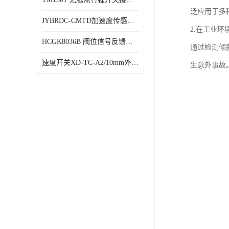
泛应用于多
JYBRDC-CMTD加速度传感器距离远
2.在工业
HCGK8036B 阀位信号反馈装置 限位开关
通过检测倾
速度开关XD-TC-A2/10mm外形图
生意外事故