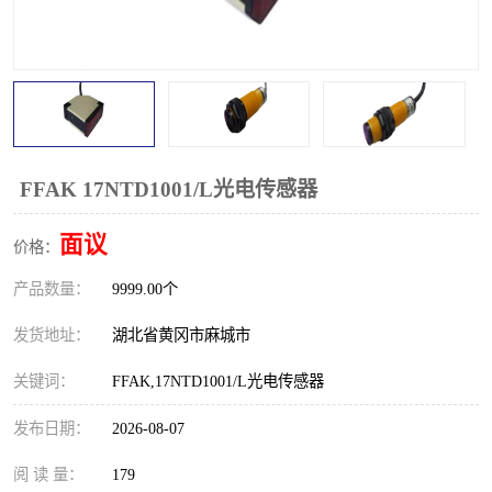
跑偏开关
打滑开关
撕裂开关
倾斜开关
溜槽堵塞检测开关
料流检测器
限位开关
速度检测器
FFAK 17NTD1001/L光电传感器
速度传感器
行程开关
面议
价格：
产品数量：
微电脑超速开关
9999.00个
发货地址：
湖北省黄冈市麻城市
关键词：
FFAK,17NTD1001/L光电传感器
发布日期：
2026-08-07
阅 读 量：
179