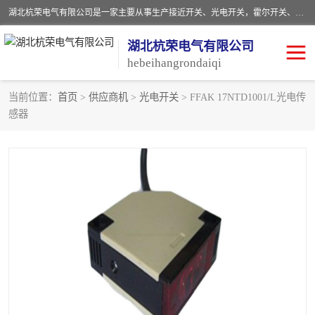
湖北杭荣电气有限公司是一家主要从事生产接近开关、光电开关，霍尔开关、两级跑偏开关、双向拉绳开关、速度监测器、皮带打滑开关、阻旋式料位开关、皮带纵向撕裂开关、溜槽堵塞开关、声光报警器、矿用磁性井筒开关等，主营行业：电气设备、仪器仪表制造, 高低压电器，成套电气设备，矿用防爆机电设备，皮带机综合保护系统，防爆电器，传感器，工矿配件，电器配件，自动化工业机器人的研发，制造，加工销售。
湖北杭荣电气有限公司
hebeihangrondaiqi
当前位置：
首页
>
供应商机
>
光电开关
> FFAK 17NTD1001/L光电传
感器
阻旋料位开关
重锤式料位计
音叉开关
浮球开关
射频导纳
声光报警器
扬声器
滑线指示灯
接近开关
光电开关
磁性开关
拉绳开关