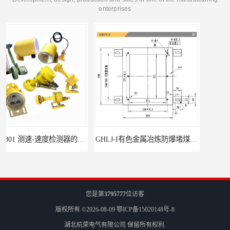
enterprises
GHLJ-I‌有色金属冶炼防爆堵煤开关的应用
如何选择适合的防爆撕裂开关
您是第
3795777
位访客
版权所有 ©2026-08-09
鄂ICP备15020148号-8
湖北杭荣电气有限公司
保留所有权利.