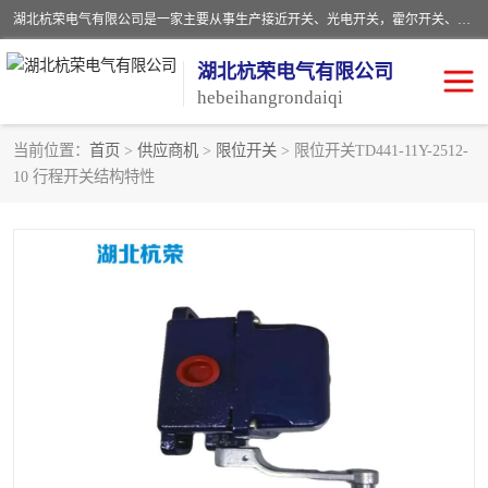
湖北杭荣电气有限公司是一家主要从事生产接近开关、光电开关，霍尔开关、两级跑偏开关、双向拉绳开关、速度监测器、皮带打滑开关、阻旋式料位开关、皮带纵向撕裂开关、溜槽堵塞开关、声光报警器、矿用磁性井筒开关等，主营行业：电气设备、仪器仪表制造, 高低压电器，成套电气设备，矿用防爆机电设备，皮带机综合保护系统，防爆电器，传感器，工矿配件，电器配件，自动化工业机器人的研发，制造，加工销售。
湖北杭荣电气有限公司
hebeihangrondaiqi
当前位置：
首页
>
供应商机
>
限位开关
> 限位开关TD441-11Y-2512-
10 行程开关结构特性
阻旋料位开关
重锤式料位计
音叉开关
浮球开关
射频导纳
声光报警器
扬声器
滑线指示灯
接近开关
光电开关
磁性开关
拉绳开关