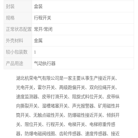
封装
盒装
规格
行程开关
正常状态配置
常开/常闭
外壳材料
金属
较小包装数
1
产品用途
气动执行器
湖北杭荣电气有限公司是一家主要从事生产接近开关、
光电开关，霍尔开关、两级跑偏开关、双向拉绳开关、
速度监测器、皮带打滑开关、阻旋式料位开关、皮带纵
向撕裂开关、溜槽堵塞开关、声光报警器、矿用磁性井
筒开关、无触点磁性开关、防爆磁性接近开关、倾斜开
关、限位开关、行程开关、电梯开关、电梯称重传感
器，防爆电磁阀线圈、齿轮传感器、速度传感器、接近