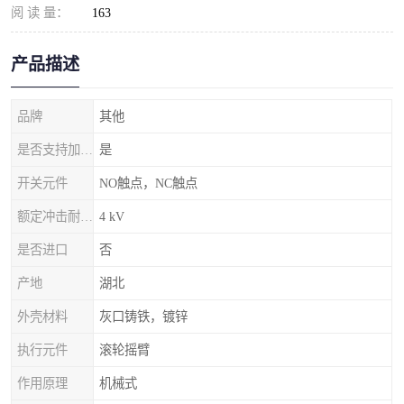
阅 读 量：
163
产品描述
品牌
其他
是否支持加工定制
是
开关元件
NO触点，NC触点
额定冲击耐受电压
4 kV
是否进口
否
产地
湖北
外壳材料
灰口铸铁，镀锌
执行元件
滚轮摇臂
作用原理
机械式