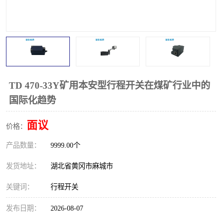
跑偏开关
打滑开关
撕裂开关
倾斜开关
溜槽堵塞检测开关
料流检测器
限位开关
速度检测器
TD 470-33Y矿用本安型行程开关在煤矿行业中的
国际化趋势
速度传感器
行程开关
面议
价格：
微电脑超速开关
产品数量：
9999.00个
发货地址：
湖北省黄冈市麻城市
关键词：
行程开关
发布日期：
2026-08-07