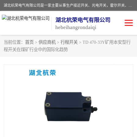
湖北杭荣电气有限公司是一家主要从事生产接近开关、光电开关，霍尔开关、两级跑偏开关、双向拉绳开关、速度监测器、皮带打滑开关、阻旋式料位开关、皮带纵向撕裂开关、溜槽堵塞开关、声光报警器、矿用磁性井筒开关等，主营行业：电气设备、仪器仪表制造, 高低压电器，成套电气设备，矿用防爆机电设备，皮带机综合保护系统，防爆电器，传感器，工矿配件，电器配件，自动化工业机器人的研发，制造，加工销售。
湖北杭荣电气有限公司
hebeihangrondaiqi
当前位置：
首页
>
供应商机
>
行程开关
> TD 470-33Y矿用本安型行
程开关在煤矿行业中的国际化趋势
阻旋料位开关
重锤式料位计
音叉开关
浮球开关
射频导纳
声光报警器
扬声器
滑线指示灯
接近开关
光电开关
磁性开关
拉绳开关