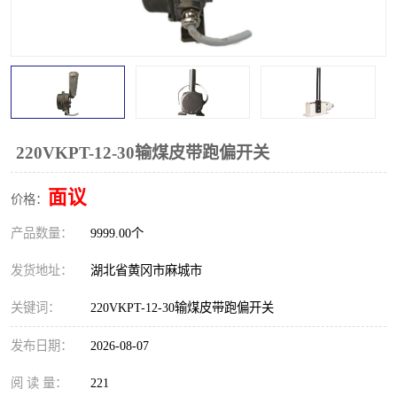
跑偏开关
打滑开关
撕裂开关
倾斜开关
溜槽堵塞检测开关
料流检测器
限位开关
速度检测器
220VKPT-12-30输煤皮带跑偏开关
速度传感器
行程开关
面议
价格：
产品数量：
微电脑超速开关
9999.00个
发货地址：
湖北省黄冈市麻城市
关键词：
220VKPT-12-30输煤皮带跑偏开关
发布日期：
2026-08-07
阅 读 量：
221