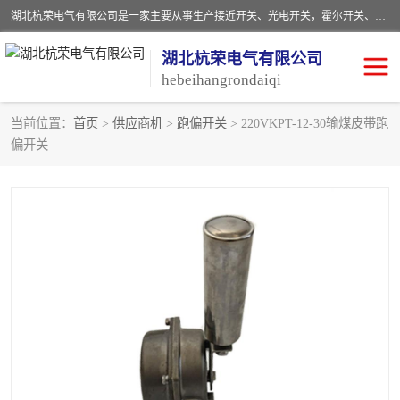
湖北杭荣电气有限公司是一家主要从事生产接近开关、光电开关，霍尔开关、两级跑偏开关、双向拉绳开关、速度监测器、皮带打滑开关、阻旋式料位开关、皮带纵向撕裂开关、溜槽堵塞开关、声光报警器、矿用磁性井筒开关等，主营行业：电气设备、仪器仪表制造, 高低压电器，成套电气设备，矿用防爆机电设备，皮带机综合保护系统，防爆电器，传感器，工矿配件，电器配件，自动化工业机器人的研发，制造，加工销售。
湖北杭荣电气有限公司
hebeihangrondaiqi
当前位置：
首页
>
供应商机
>
跑偏开关
> 220VKPT-12-30输煤皮带跑
偏开关
阻旋料位开关
重锤式料位计
音叉开关
浮球开关
射频导纳
声光报警器
扬声器
滑线指示灯
接近开关
光电开关
磁性开关
拉绳开关