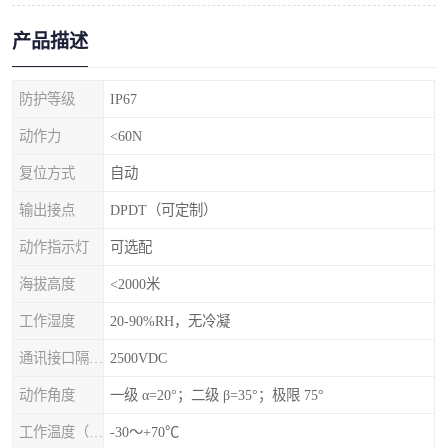
产品描述
防护等级
IP67
动作力
<60N
复位方式
自动
输出接点
DPDT（可定制）
动作指示灯
可选配
海拔高度
<2000米
工作湿度
20-90%RH，无冷凝
通讯接口隔离电压
2500VDC
动作角度
一级 α=20°；二级 β=35°；极限 75°
工作温度（℃）
-30～+70℃