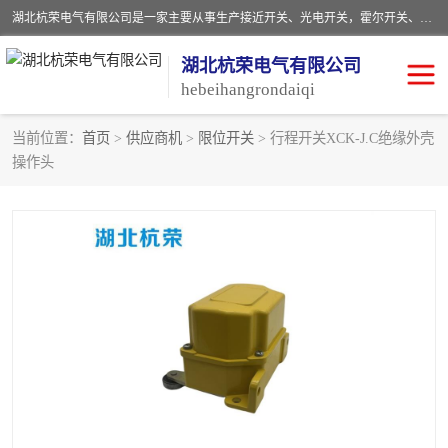
湖北杭荣电气有限公司是一家主要从事生产接近开关、光电开关，霍尔开关、两级跑偏开关、双向拉绳开关、速度监测器、皮带打滑开关、阻旋式料位开关、皮带纵向撕裂开关、溜槽堵塞开关、声光报警器、矿用磁性井筒开关等，主营行业：电气设备、仪器仪表制造, 高低压电器，成套电气设备，矿用防爆机电设备，皮带机综合保护系统，防爆电器，传感器，工矿配件，电器配件，自动化工业机器人的研发，制造，加工销售。
湖北杭荣电气有限公司
hebeihangrondaiqi
当前位置：
首页
>
供应商机
>
限位开关
> 行程开关XCK-J.C绝缘外壳
操作头
阻旋料位开关
重锤式料位计
音叉开关
浮球开关
射频导纳
声光报警器
扬声器
滑线指示灯
接近开关
光电开关
磁性开关
拉绳开关