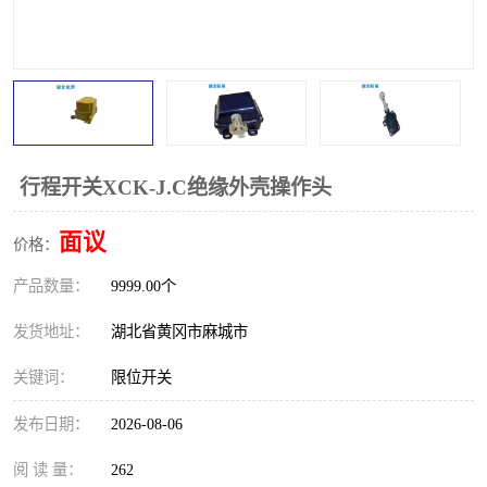
跑偏开关
打滑开关
撕裂开关
倾斜开关
溜槽堵塞检测开关
料流检测器
限位开关
速度检测器
行程开关XCK-J.C绝缘外壳操作头
速度传感器
行程开关
面议
价格：
产品数量：
微电脑超速开关
9999.00个
发货地址：
湖北省黄冈市麻城市
关键词：
限位开关
发布日期：
2026-08-06
阅 读 量：
262