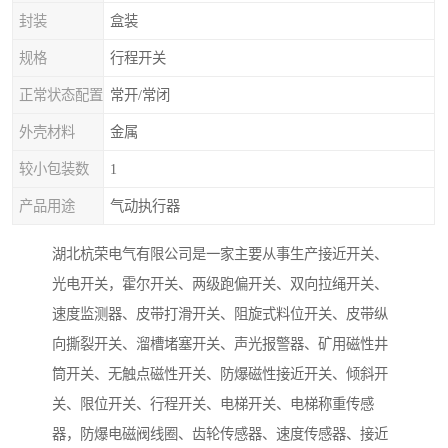
封装
盒装
规格
行程开关
正常状态配置
常开/常闭
外壳材料
金属
较小包装数
1
产品用途
气动执行器
湖北杭荣电气有限公司是一家主要从事生产接近开关、
光电开关，霍尔开关、两级跑偏开关、双向拉绳开关、
速度监测器、皮带打滑开关、阻旋式料位开关、皮带纵
向撕裂开关、溜槽堵塞开关、声光报警器、矿用磁性井
筒开关、无触点磁性开关、防爆磁性接近开关、倾斜开
关、限位开关、行程开关、电梯开关、电梯称重传感
器，防爆电磁阀线圈、齿轮传感器、速度传感器、接近