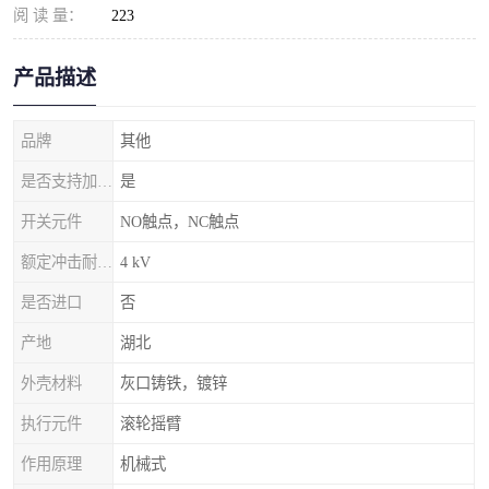
阅 读 量：
223
产品描述
品牌
其他
是否支持加工定制
是
开关元件
NO触点，NC触点
额定冲击耐受电压
4 kV
是否进口
否
产地
湖北
外壳材料
灰口铸铁，镀锌
执行元件
滚轮摇臂
作用原理
机械式