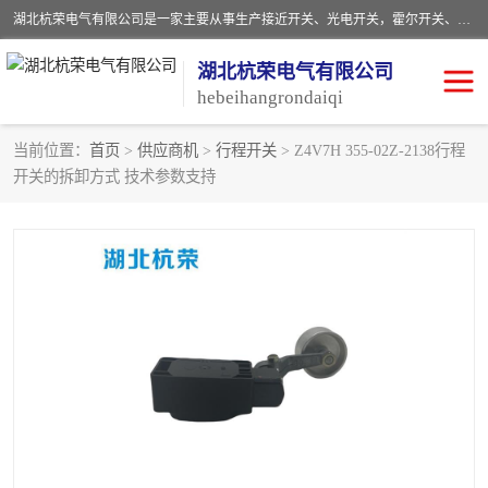
湖北杭荣电气有限公司是一家主要从事生产接近开关、光电开关，霍尔开关、两级跑偏开关、双向拉绳开关、速度监测器、皮带打滑开关、阻旋式料位开关、皮带纵向撕裂开关、溜槽堵塞开关、声光报警器、矿用磁性井筒开关等，主营行业：电气设备、仪器仪表制造, 高低压电器，成套电气设备，矿用防爆机电设备，皮带机综合保护系统，防爆电器，传感器，工矿配件，电器配件，自动化工业机器人的研发，制造，加工销售。
湖北杭荣电气有限公司
hebeihangrondaiqi
当前位置：
首页
>
供应商机
>
行程开关
> Z4V7H 355-02Z-2138行程
开关的拆卸方式 技术参数支持
阻旋料位开关
重锤式料位计
音叉开关
浮球开关
射频导纳
声光报警器
扬声器
滑线指示灯
接近开关
光电开关
磁性开关
拉绳开关