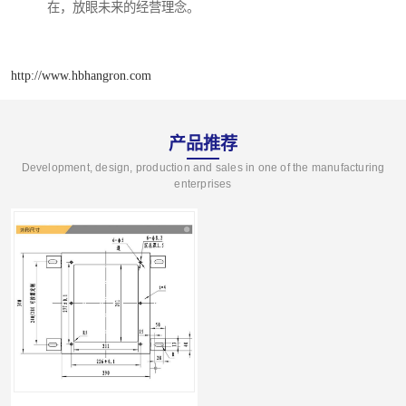
在，放眼未来的经营理念。
http://www.hbhangron.com
产品推荐
Development, design, production and sales in one of the manufacturing
enterprises