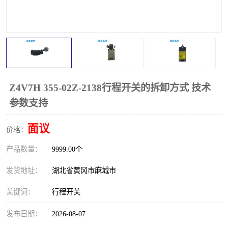
跑偏开关
打滑开关
撕裂开关
倾斜开关
溜槽堵塞检测开关
料流检测器
限位开关
速度检测器
Z4V7H 355-02Z-2138行程开关的拆卸方式 技术
参数支持
速度传感器
行程开关
面议
价格：
微电脑超速开关
产品数量：
9999.00个
发货地址：
湖北省黄冈市麻城市
关键词：
行程开关
发布日期：
2026-08-07