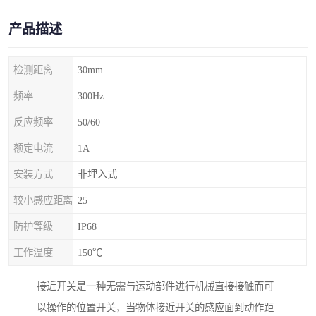
产品描述
检测距离
30mm
频率
300Hz
反应频率
50/60
额定电流
1A
安装方式
非埋入式
较小感应距离
25
防护等级
IP68
工作温度
150℃
接近开关是一种无需与运动部件进行机械直接接触而可
以操作的位置开关，当物体接近开关的感应面到动作距