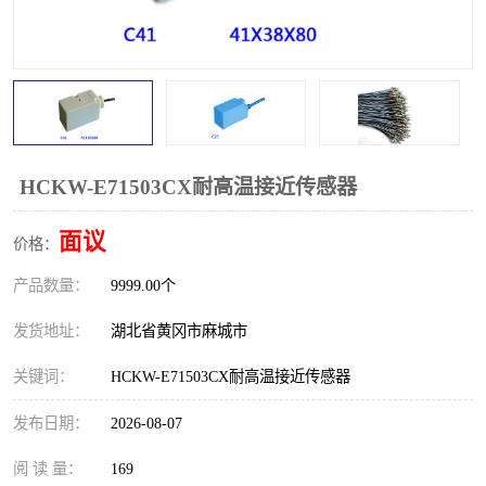
跑偏开关
打滑开关
撕裂开关
倾斜开关
溜槽堵塞检测开关
料流检测器
限位开关
速度检测器
HCKW-E71503CX耐高温接近传感器
速度传感器
行程开关
面议
价格：
产品数量：
微电脑超速开关
9999.00个
发货地址：
湖北省黄冈市麻城市
关键词：
HCKW-E71503CX耐高温接近传感器
发布日期：
2026-08-07
阅 读 量：
169