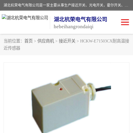
湖北杭荣电气有限公司是一家主要从事生产接近开关、光电开关，霍尔开关、两级跑偏开关、双向拉绳开关、速度监测器、皮带打滑开关、阻旋式料位开关、皮带纵向撕裂开关、溜槽堵塞开关、声光报警器、矿用磁性井筒开关等，主营行业：电气设备、仪器仪表制造, 高低压电器，成套电气设备，矿用防爆机电设备，皮带机综合保护系统，防爆电器，传感器，工矿配件，电器配件，自动化工业机器人的研发，制造，加工销售。
湖北杭荣电气有限公司
hebeihangrondaiqi
当前位置：
首页
>
供应商机
>
接近开关
> HCKW-E71503CX耐高温接
近传感器
阻旋料位开关
重锤式料位计
音叉开关
浮球开关
射频导纳
声光报警器
扬声器
滑线指示灯
接近开关
光电开关
磁性开关
拉绳开关