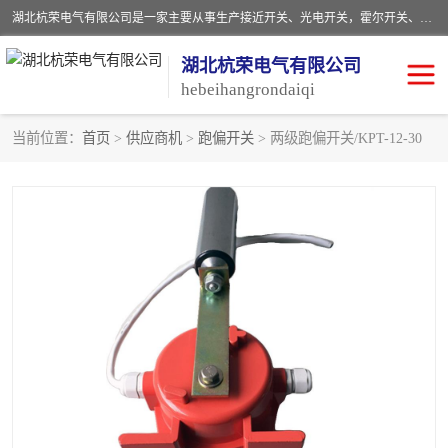
湖北杭荣电气有限公司是一家主要从事生产接近开关、光电开关，霍尔开关、两级跑偏开关、双向拉绳开关、速度监测器、皮带打滑开关、阻旋式料位开关、皮带纵向撕裂开关、溜槽堵塞开关、声光报警器、矿用磁性井筒开关等，主营行业：电气设备、仪器仪表制造, 高低压电器，成套电气设备，矿用防爆机电设备，皮带机综合保护系统，防爆电器，传感器，工矿配件，电器配件，自动化工业机器人的研发，制造，加工销售。
湖北杭荣电气有限公司
hebeihangrondaiqi
当前位置：
首页
>
供应商机
>
跑偏开关
> 两级跑偏开关/KPT-12-30
阻旋料位开关
重锤式料位计
音叉开关
浮球开关
射频导纳
声光报警器
扬声器
滑线指示灯
接近开关
光电开关
磁性开关
拉绳开关