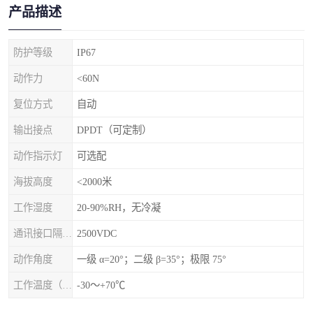
产品描述
防护等级
IP67
动作力
<60N
复位方式
自动
输出接点
DPDT（可定制）
动作指示灯
可选配
海拔高度
<2000米
工作湿度
20-90%RH，无冷凝
通讯接口隔离电压
2500VDC
动作角度
一级 α=20°；二级 β=35°；极限 75°
工作温度（℃）
-30～+70℃