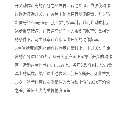
开关动作距离的百分之80左右，转动圆盘，依次使动作
片靠近接近开关，在圆盘主轴上装有测速装置，开关输
出信号经zhengxing，接至数字频率计。此时启动电机，
逐步提高转速，在转速与动作片的乘积与频率计数相等
的条件下，可由频率计直接读出开关的动作频率。
5.重复精度测定;将动作片固定在量具上，由开关动作距
离的百分这120以外，从开关感应面正面靠近开关的动作
区，运动速度控制在0.1mm/s上。当开关动作时，读出量
具上的读数，然后退出动作区，使开关断开。如此重复
10次，然后计算10次测量值的大值和小值与10次平均值
之差，差值大者为重复精度误差.