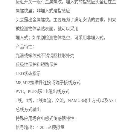
接近开关一般有金属螺纹，埋入式的指感应头全包在金
属螺纹里；非埋入式是指感应
头会露出金属螺纹。主要是为了满足安装的要求。如果
被检测物体紧贴表面，就可以采用
埋入式；如果别检测物体悬空，可采用非埋入式。
产品特性：
光滑或螺纹式不锈钢圆柱形外壳
反极性保护和短路保护
LED状态指示
M8,M12接插件连接或端子接线方式
PVC，PUR或硅电缆出线方式
2线，3线，4线直流，交流，NAMUR输出方式以及AS-I
总线方式输出
特殊应用场合电感式传感器特性:
信号输出：4-20 mA模拟量