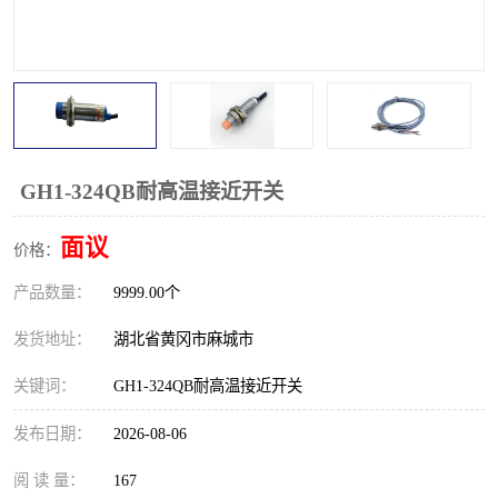
跑偏开关
打滑开关
撕裂开关
倾斜开关
溜槽堵塞检测开关
料流检测器
限位开关
速度检测器
GH1-324QB耐高温接近开关
速度传感器
行程开关
面议
价格：
产品数量：
微电脑超速开关
9999.00个
发货地址：
湖北省黄冈市麻城市
关键词：
GH1-324QB耐高温接近开关
发布日期：
2026-08-06
阅 读 量：
167