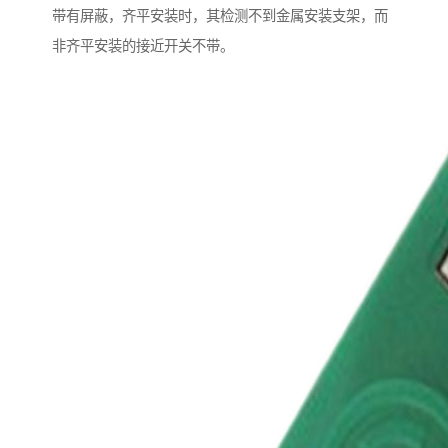
带有屏蔽，齐平安装时，其检测不到金属安装支架，而
非齐平安装的接近开关不带。