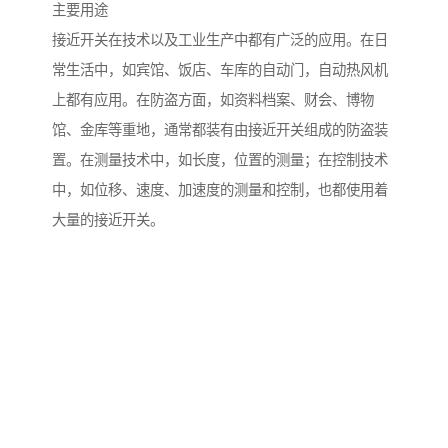
主要用途
接近开关在技术以及工业生产中都有广泛的应用。在日
常生活中，如宾馆、饭店、车库的自动门，自动热风机
上都有应用。在防盗方面，如资料档案、财会、博物
馆、金库等重地，通常都装有由接近开关组成的防盗装
置。在测量技术中，如长度，位置的测量；在控制技术
中，如位移、速度、加速度的测量和控制，也都使用着
大量的接近开关。