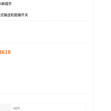
市麻城市
45带式输送机跑偏开关
3610
<60N