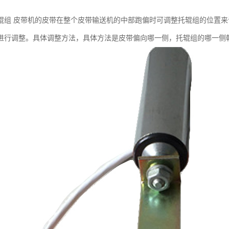
辊组 皮带机的皮带在整个皮带输送机的中部跑偏时可调整托辊组的位置
进行调整。具体调整方法，具体方法是皮带偏向哪一侧，托辊组的哪一侧