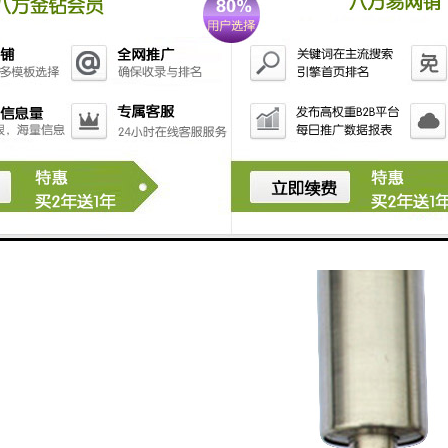
直于重力垂线，即保证其轴中心线水平。使用螺旋张紧或液压油缸张紧时
带纵向方向垂直。具体的皮带跑偏的调整方法与滚筒处的调整类似。