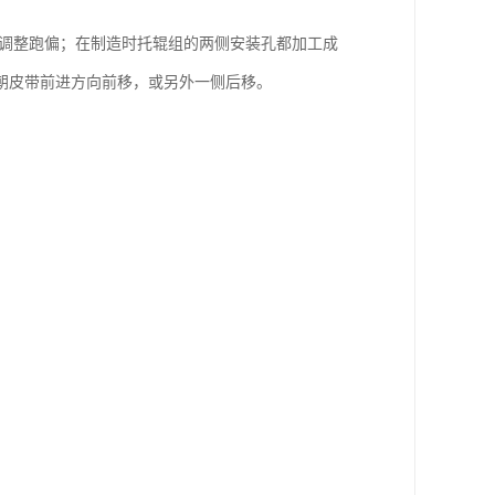
来调整跑偏；在制造时托辊组的两侧安装孔都加工成
朝皮带前进方向前移，或另外一侧后移。