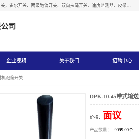
湖北杭荣电气有限公司是一家主要从事生产接近开关、光电开关，霍尔开关、两级跑偏开关、双向拉绳开关、速度监测器、皮带打滑开关、阻旋式料位开关、皮带纵向撕裂开关、溜槽堵塞开关、声光报警器、矿用磁性井筒开关等，主营行业：电气设备、仪器仪表制造, 高低压电器，成套电气设备，矿用防爆机电设备，皮带机综合保护系统，防爆电器，传感器，工矿配件，电器配件，自动化工业机器人的研发，制造，加工销售。
限公司
企业视频
关于我们
招聘中心
式输送机跑偏开关
DPK-10-45带式
面议
价格：
产品数量：
9999.00个