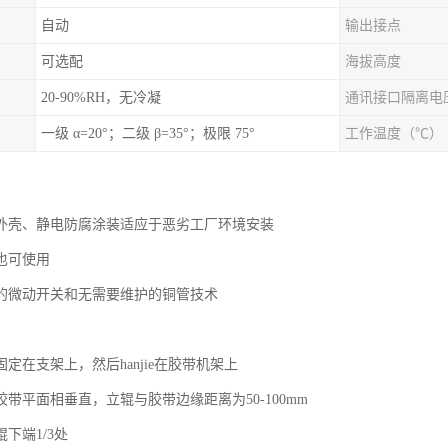
自动
输出接点
可选配
海拔高度
20-90%RH，无冷凝
通讯接口隔离电
一级 α=20°；二级 β=35°；极限 75°
工作温度（℃）
外壳、静电防腐涂装适应于恶劣工厂环境安装
也可使用
的微动开关和无需要维护的铜管技术
定在支架上，然后hanjie在胶带机架上
带平面相垂直，立辊与胶带边缘距离为50-100mm
下端1/3处