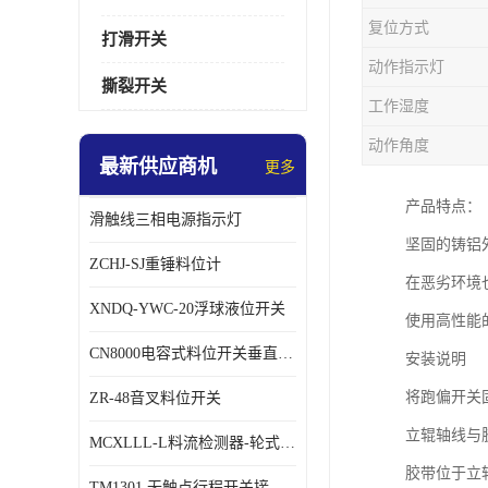
复位方式
打滑开关
动作指示灯
撕裂开关
工作湿度
动作角度
最新供应商机
更多
产品特点：
滑触线三相电源指示灯
坚固的铸铝
ZCHJ-SJ重锤料位计
在恶劣环境
XNDQ-YWC-20浮球液位开关
使用高性能
CN8000电容式料位开关垂直安装时
安装说明
将跑偏开关固
ZR-48音叉料位开关
立辊轴线与胶
MCXLLL-L料流检测器-轮式煤流信号控制器
胶带位于立辊
TM1301 无触点行程开关接线在交通设备中的稳定性