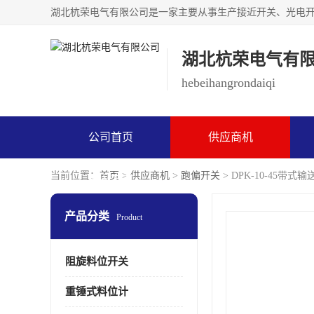
湖北杭荣电气有
hebeihangrondaiqi
公司首页
供应商机
当前位置：
首页
>
供应商机
>
跑偏开关
> DPK-10-45带
联系方式
产品分类
Product
阻旋料位开关
重锤式料位计