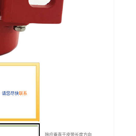
紧处上部的两个改向滚筒除应垂直于皮带长度方向