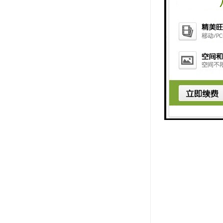
以外还应垂
筒轴线与皮