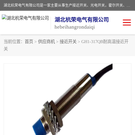
湖北杭荣电气有限公司是一家主要从事生产接近开关、光电开关，霍尔开关、两级跑偏开关、双向拉绳开关、速度监测器、皮带打滑开关、阻旋式料位开关、皮带纵向撕裂开关、溜槽堵塞开关、声光报警器、矿用磁性井筒开关等，主营行业：电气设备、仪器仪表制造, 高低压电器，成套电气设备，矿用防爆机电设备，皮带机综合保护系统，防爆电器，传感器，工矿配件，电器配件，自动化工业机器人的研发，制造，加工销售。
湖北杭荣电气有限公司
hebeihangrondaiqi
当前位置：
首页
>
供应商机
>
接近开关
> GH1-317QB耐高温接近开
关
阻旋料位开关
重锤式料位计
音叉开关
浮球开关
射频导纳
声光报警器
扬声器
滑线指示灯
接近开关
光电开关
磁性开关
拉绳开关