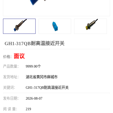
跑偏开关
打滑开关
撕裂开关
倾斜开关
溜槽堵塞检测开关
料流检测器
限位开关
速度检测器
GH1-317QB耐高温接近开关
速度传感器
行程开关
面议
价格：
产品数量：
微电脑超速开关
9999.00个
发货地址：
湖北省黄冈市麻城市
关键词：
GH1-317QB耐高温接近开关
发布日期：
2026-08-07
阅 读 量：
219