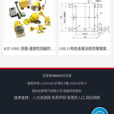
KJT-11801 测速-速度检测器的技术参数与应用
GHLJ-I‌有色金属冶炼防爆堵煤开关的应用
您是第
3800295
位访客
版权所有 ©2026-08-09
鄂ICP备15020148号-8
湖北杭荣电气有限公司
保留所有权利.
技术支持：
八方资源网
免责声明
管理员入口
网站地图
如何选择适合的防爆撕裂开关
GCDH-W 皮带打滑开关在港口码头的应用