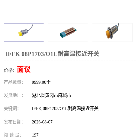
跑偏开关
打滑开关
撕裂开关
倾斜开关
溜槽堵塞检测开关
料流检测器
限位开关
速度检测器
IFFK 08P1703/O1L耐高温接近开关
速度传感器
行程开关
面议
价格：
产品数量：
微电脑超速开关
9999.00个
发货地址：
湖北省黄冈市麻城市
关键词：
IFFK,08P1703/O1L耐高温接近开关
发布日期：
2026-08-07
阅 读 量：
197