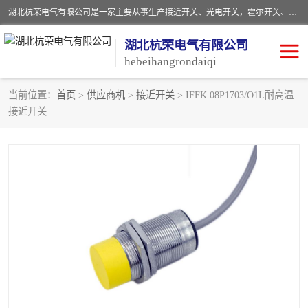
湖北杭荣电气有限公司是一家主要从事生产接近开关、光电开关，霍尔开关、两级跑偏开关、双向拉绳开关、速度监测器、皮带打滑开关、阻旋式料位开关、皮带纵向撕裂开关、溜槽堵塞开关、声光报警器、矿用磁性井筒开关等，主营行业：电气设备、仪器仪表制造, 高低压电器，成套电气设备，矿用防爆机电设备，皮带机综合保护系统，防爆电器，传感器，工矿配件，电器配件，自动化工业机器人的研发，制造，加工销售。
湖北杭荣电气有限公司
hebeihangrondaiqi
当前位置：
首页
>
供应商机
>
接近开关
> IFFK 08P1703/O1L耐高温
接近开关
阻旋料位开关
重锤式料位计
音叉开关
浮球开关
射频导纳
声光报警器
扬声器
滑线指示灯
接近开关
光电开关
磁性开关
拉绳开关