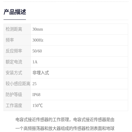
产品描述
检测距离
30mm
频率
300Hz
反应频率
50/60
额定电流
1A
安装方式
非埋入式
较小感应距离
25
防护等级
IP68
工作温度
150℃
电容式接近传感器的工作原理，电容式接近传感器是由
一个高频振荡器和放大器组成的传感器检测表面和地球