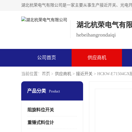
湖北杭荣电气有
hebeihangrondaiqi
公司首页
供应商机
当前位置：
首页
>
供应商机
>
接近开关
> HCKW-E7150
联系方式
产品分类
Product
阻旋料位开关
重锤式料位计