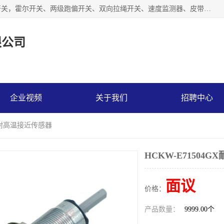
湖北杭荣电气有限公司是一家主要从事生产接近开关、光电开关，霍尔开关、两级跑偏开关、双向拉绳开关、速度监测器、皮带打滑开关、阻旋式料位开关、皮带纵向撕裂开关、溜槽堵塞开关、声光报警器、矿用磁性井筒开关等，主营行业：电气设备、仪器仪表制造, 高低压电器，成套电气设备，矿用防爆机电设备，皮带机综合保护系统，防爆电器，传感器，工矿配件，电器配件，自动化工业机器人的研发，制造，加工销售。
限公司
企业视频
关于我们
招聘中心
4GX耐高温接近传感器
HCKW-E71504
面议
价格：
产品数量：
9999.00个