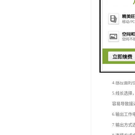
在防盗系统
无论选用哪
1.根据检
细的金属则
2.外形选
考虑好需要
3.感应距
4.感应面
5.线长选
容易导致接
6.输出工作
7.输出方式