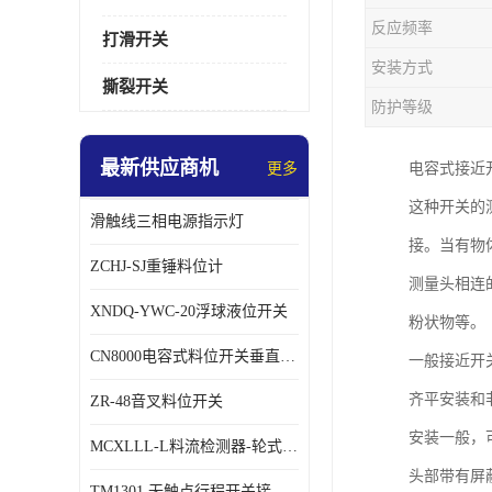
反应频率
打滑开关
安装方式
撕裂开关
防护等级
最新供应商机
更多
电容式接近
这种开关的
滑触线三相电源指示灯
接。当有物
ZCHJ-SJ重锤料位计
测量头相连
XNDQ-YWC-20浮球液位开关
粉状物等。
CN8000电容式料位开关垂直安装时
一般接近开
齐平安装和
ZR-48音叉料位开关
安装一般，
MCXLLL-L料流检测器-轮式煤流信号控制器
头部带有屏
TM1301 无触点行程开关接线在交通设备中的稳定性