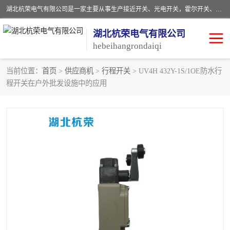
湖北杭荣电气有限公司是一家主要从事生产接近开关、光电开关，霍尔开关、两级跑偏开关、双向拉绳开关、速度监测器、皮带打滑开关、阻旋式料位开关、皮带纵向撕裂开关、溜槽堵塞开关、声光报警器、矿用磁性井筒开关等，主营行业：电气设备、仪器仪表制造, 高低压电器，成套电气设备，矿用防爆机电设备，皮带机综合保护系统，防爆电器，传感器，工矿配件，电器配件，自动化工业机器人的研发，制造，加工销售。
湖北杭荣电气有限公司
hebeihangrondaiqi
当前位置：
首页
>
供应商机
>
行程开关
> UV4H 432Y-1S/1OE防水行
程开关在户外批发设施中的应用
阻旋料位开关
重锤式料位计
音叉开关
浮球开关
射频导纳
声光报警器
扬声器
滑线指示灯
接近开关
光电开关
磁性开关
拉绳开关