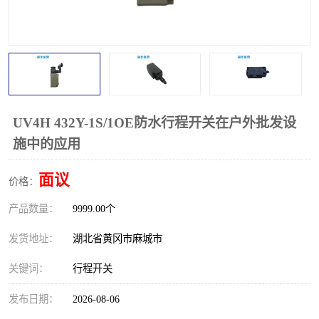
跑偏开关
打滑开关
撕裂开关
倾斜开关
溜槽堵塞检测开关
料流检测器
限位开关
速度检测器
UV4H 432Y-1S/1OE防水行程开关在户外批发设
施中的应用
速度传感器
行程开关
面议
价格：
微电脑超速开关
产品数量：
9999.00个
发货地址：
湖北省黄冈市麻城市
关键词：
行程开关
发布日期：
2026-08-06