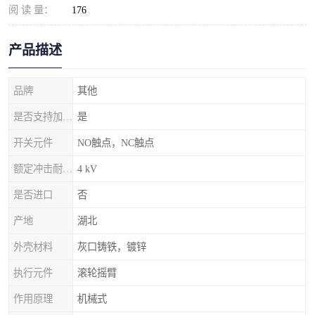
阅 读 量：
176
产品描述
品牌
其他
是否支持加工定制
是
开关元件
NO触点，NC触点
额定冲击耐受电压
4 kV
是否进口
否
产地
湖北
外壳材料
灰口铸铁，镀锌
执行元件
滚轮摇臂
作用原理
机械式