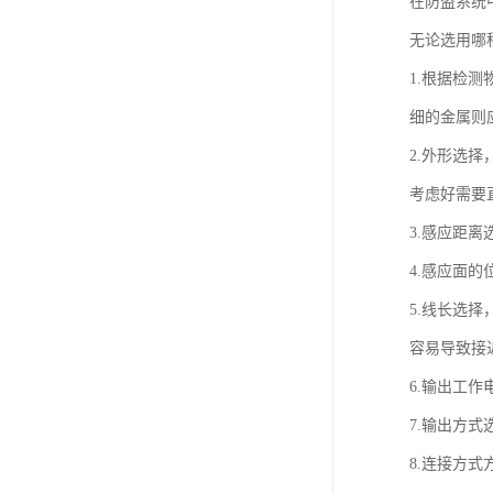
在防盗系统
无论选用哪
1.根据检
细的金属则
2.外形选
考虑好需要
3.感应距
4.感应面
5.线长选
容易导致接
6.输出工作
7.输出方式
8.连接方