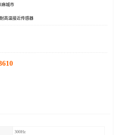
市麻城市
4PB耐高温接近传感器
3610
300Hz