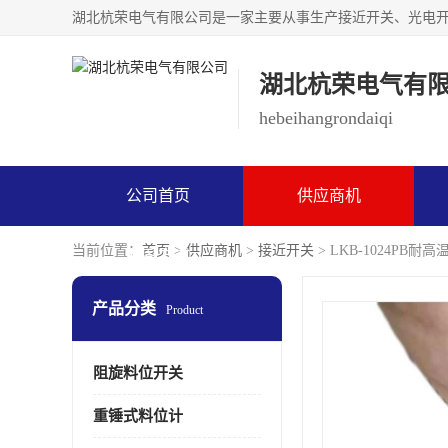
湖北杭荣电气有
hebeihangrondaiqi
公司首页
供应商机
当前位置：
首页
>
供应商机
>
接近开关
> LKB-1024PB耐
联系方式
产品分类
Product
阻旋料位开关
重锤式料位计