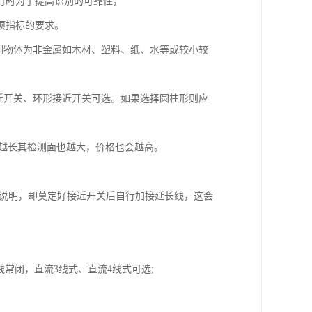
有时为了提高识别的可靠性，
项指标的要求。
测物体为非金属如木材、塑料、纸、水等或较小较
近开关、环形接近开关可选。如果选择圆柱形则应
离越长其检测面也越大，价格也会越高。
家说明，却莫定好接近开关后自行加接延长线，这会
2线常闭，直流3线式、直流4线式可选;