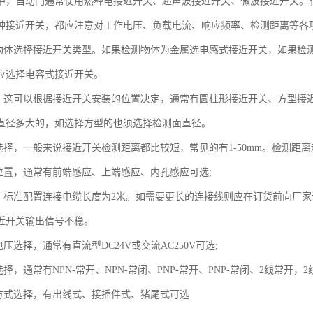
中，自动门通常使用热释电接近开关、超声波接近开关、微波接近开关。
种接近开关，都应注意对工作电压、负载电流、响应频率、检测距离等各
测物体选择接近开关类型。如果检测物体为金属选电感式接近开关，如果检
应选择电容式接近开关。
择，这可以根据接近开关安装的位置决定，通常有圆柱形接近开关、方型接
直径多大的，如选择方型的也须选择检测面直径。
离选择，一般来说接近开关检测距离都比较短，常见的有1-50mm。检测距
的位置，通常有前端感应、上端感应、内孔感应可选;
择，标准配置连接电缆长度为2米。如需要更长的连接线则应在订货前向厂
近开关输出信号不稳。
电压选择，通常有直流型DC24V或交流AC250V可选;
选择，通常有NPN-常开、NPN-常闭、PNP-常开、PNP-常闭、2线常开，
式方式选择，有出线式、接插件式、猪尾式可选