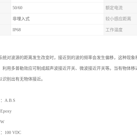
50/60
额定电流
非埋入式
较小感应距离
IP68
工作温度
系统对波源的距离发生改变时，接近到的波的频率会发生偏移，这种现象
。利用多普勒效应可制成超声波接近开关、微波接近开关等。当有物体移
以识别出有无物体接近。
A.B.S
poxy
0W
100 VDC