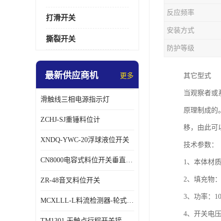
反应频率
打滑开关
安装方式
撕裂开关
防护等级
最新供应商机
更多
其它型式
当观察者或
滑触线三相电源指示灯
原理制成的
ZCHJ-SJ重锤料位计
移，由此可
XNDQ-YWC-20浮球液位开关
技术参数：
CN8000电容式料位开关垂直安装时
1、本体材质：
2、填充物：E
ZR-48音叉料位开关
3、功率：1
MCXLLL-L料流检测器-轮式煤流信号控制器
4、开关电压：
TM1301 无触点行程开关接线在交通设备中的稳定性