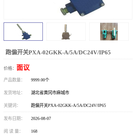
跑偏开关
打滑开关
撕裂开关
倾斜开关
溜槽堵塞检测开关
料流检测器
限位开关
速度检测器
跑偏开关PXA-02GKK-A/5A/DC24V/IP65
速度传感器
行程开关
面议
价格：
产品数量：
微电脑超速开关
9999.00个
发货地址：
湖北省黄冈市麻城市
关键词：
跑偏开关PXA-02GKK-A/5A/DC24V/IP65
发布日期：
2026-08-07
阅 读 量：
168