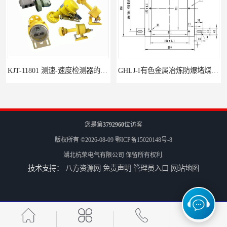
KJT-11801 测速-速度检测器的技术参数与应用
GHLJ-I‌有色金属冶炼防爆堵煤开关的应用
您是第
3792960
位访客
版权所有 ©2026-08-09
鄂ICP备15020148号-8
湖北杭荣电气有限公司
保留所有权利.
技术支持：
八方资源网
免责声明
管理员入口
网站地图
如何选择适合的防爆撕裂开关
GCDH-W 皮带打滑开关在港口码头的应用