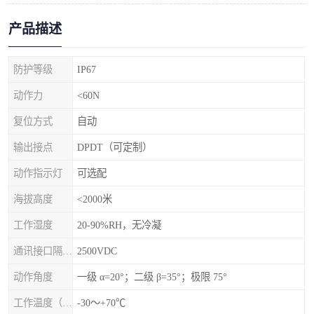
产品描述
防护等级
IP67
动作力
<60N
复位方式
自动
输出接点
DPDT（可定制）
动作指示灯
可选配
海拔高度
<2000米
工作湿度
20-90%RH，无冷凝
通讯接口隔离电压
2500VDC
动作角度
一级 α=20°；二级 β=35°；极限 75°
工作温度（℃）
-30～+70℃