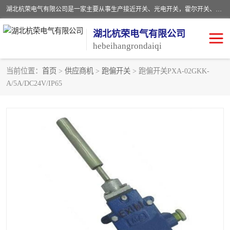
湖北杭荣电气有限公司是一家主要从事生产接近开关、光电开关，霍尔开关、两级跑偏开关、双向拉绳开关、速度监测器、皮带打滑开关、阻旋式料位开关、皮带纵向撕裂开关、溜槽堵塞开关、声光报警器、矿用磁性井筒开关等，主营行业：电气设备、仪器仪表制造, 高低压电器，成套电气设备，矿用防爆机电设备，皮带机综合保护系统，防爆电器，传感器，工矿配件，电器配件，自动化工业机器人的研发，制造，加工销售。
湖北杭荣电气有限公司
hebeihangrondaiqi
当前位置：
首页
>
供应商机
>
跑偏开关
> 跑偏开关PXA-02GKK-
A/5A/DC24V/IP65
阻旋料位开关
重锤式料位计
音叉开关
浮球开关
射频导纳
声光报警器
扬声器
滑线指示灯
接近开关
光电开关
磁性开关
拉绳开关