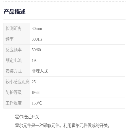
产品描述
检测距离
30mm
频率
300Hz
反应频率
50/60
额定电流
1A
安装方式
非埋入式
较小感应距离
25
防护等级
IP68
工作温度
150℃
霍尔接近开关
霍尔元件是一种磁敏元件。利用霍尔元件做成的开关，