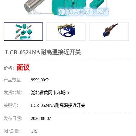
跑偏开关
打滑开关
撕裂开关
倾斜开关
溜槽堵塞检测开关
料流检测器
限位开关
速度检测器
LCR-0524NA耐高温接近开关
速度传感器
行程开关
面议
价格：
产品数量：
微电脑超速开关
9999.00个
发货地址：
湖北省黄冈市麻城市
关键词：
LCR-0524NA耐高温接近开关
发布日期：
2026-08-07
阅 读 量：
179