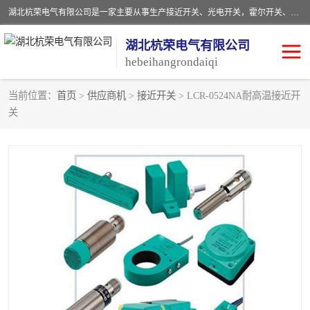
湖北杭荣电气有限公司是一家主要从事生产接近开关、光电开关，霍尔开关、两级跑偏开关、双向拉绳开关、速度监测器、皮带打滑开关、阻旋式料位开关、皮带纵向撕裂开关、溜槽堵塞开关、声光报警器、矿用磁性井筒开关等，主营行业：电气设备、仪器仪表制造, 高低压电器，成套电气设备，矿用防爆机电设备，皮带机综合保护系统，防爆电器，传感器，工矿配件，电器配件，自动化工业机器人的研发，制造，加工销售。
湖北杭荣电气有限公司
hebeihangrondaiqi
当前位置：
首页
>
供应商机
>
接近开关
> LCR-0524NA耐高温接近开
关
阻旋料位开关
重锤式料位计
音叉开关
浮球开关
射频导纳
声光报警器
扬声器
滑线指示灯
接近开关
光电开关
磁性开关
拉绳开关