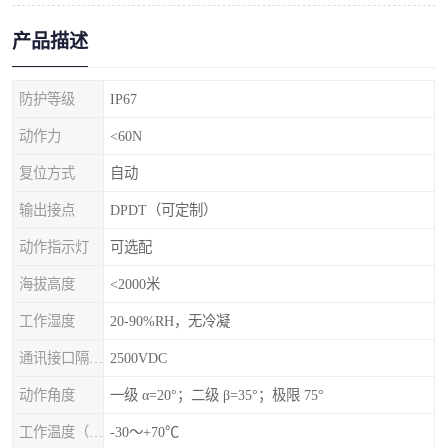
产品描述
防护等级
IP67
动作力
<60N
复位方式
自动
输出接点
DPDT（可定制）
动作指示灯
可选配
海拔高度
<2000米
工作湿度
20-90%RH，无冷凝
通讯接口隔离电压
2500VDC
动作角度
一级 α=20°；二级 β=35°；极限 75°
工作温度（℃）
-30～+70℃