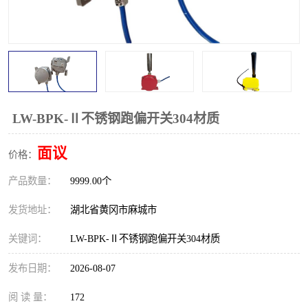
跑偏开关
打滑开关
撕裂开关
倾斜开关
溜槽堵塞检测开关
料流检测器
限位开关
速度检测器
LW-BPK-Ⅱ不锈钢跑偏开关304材质
速度传感器
行程开关
面议
价格：
产品数量：
微电脑超速开关
9999.00个
发货地址：
湖北省黄冈市麻城市
关键词：
LW-BPK-Ⅱ不锈钢跑偏开关304材质
发布日期：
2026-08-07
阅 读 量：
172