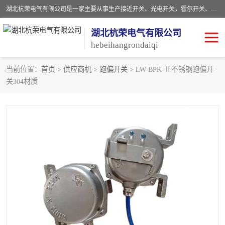
湖北杭荣电气有限公司是一家主要从事生产接近开关、光电开关，霍尔开关、两级跑偏开关、双向拉绳开关、速度监测器、皮带打滑开关、阻旋式料位开关、皮带纵向撕裂开关、溜槽堵塞开关、声光报警器、矿用磁性井筒开关等，主营行业：电气设备、仪器仪表制造, 高低压电器，成套电气设备，矿用防爆机电设备，皮带机综合保护系统，防爆电器，传感器，工矿配件，电器配件，自动化工业机器人的研发，制造，加工销售。
湖北杭荣电气有限公司
hebeihangrondaiqi
当前位置：
首页
>
供应商机
>
跑偏开关
> LW-BPK-Ⅱ不锈钢跑偏开
关304材质
阻旋料位开关
重锤式料位计
音叉开关
浮球开关
射频导纳
声光报警器
扬声器
滑线指示灯
接近开关
光电开关
磁性开关
拉绳开关