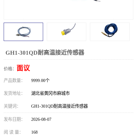
跑偏开关
打滑开关
撕裂开关
倾斜开关
溜槽堵塞检测开关
料流检测器
限位开关
速度检测器
GH1-301QD耐高温接近传感器
速度传感器
行程开关
面议
价格：
产品数量：
微电脑超速开关
9999.00个
发货地址：
湖北省黄冈市麻城市
关键词：
GH1-301QD耐高温接近传感器
发布日期：
2026-08-07
阅 读 量：
168