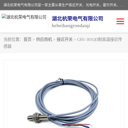
湖北杭荣电气有限公司是一家主要从事生产接近开关、光电开关，霍尔开关、两级跑偏开关、双向拉绳开关、速度监测器、皮带打滑开关、阻旋式料位开关、皮带纵向撕裂开关、溜槽堵塞开关、声光报警器、矿用磁性井筒开关等，主营行业：电气设备、仪器仪表制造, 高低压电器，成套电气设备，矿用防爆机电设备，皮带机综合保护系统，防爆电器，传感器，工矿配件，电器配件，自动化工业机器人的研发，制造，加工销售。
湖北杭荣电气有限公司
hebeihangrondaiqi
当前位置：
首页
>
供应商机
>
接近开关
> GH1-301QD耐高温接近传
感器
阻旋料位开关
重锤式料位计
音叉开关
浮球开关
射频导纳
声光报警器
扬声器
滑线指示灯
接近开关
光电开关
磁性开关
拉绳开关