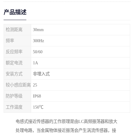
产品描述
检测距离
30mm
频率
300Hz
反应频率
50/60
额定电流
1A
安装方式
非埋入式
较小感应距离
25
防护等级
IP68
工作温度
150℃
电感式接近传感器的工作原理是由LC高频振荡器和放大
处理电路，当金属物体接近振荡会产生涡流传感器，接