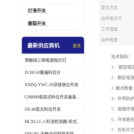
复位方式
打滑开关
动作指示灯
撕裂开关
工作湿度
动作角度
最新供应商机
更多
技术指标：
滑触线三相电源指示灯
1． 额定电压
ZCHJ-SJ重锤料位计
2．额定电流
XNDQ-YWC-20浮球液位开关
3. 触点数
CN8000电容式料位开关垂直安装时
4．外壳防护
5．周围环境
ZR-48音叉料位开关
6．开关能在频
MCXLLL-L料流检测器-轮式煤流信号控制器
7．外形尺寸：
TM1301 无触点行程开关接线在交通设备中的稳定性