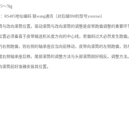
5～7㎏
RS485地址编码 联wang通讯（对后缀BM的型号youxiao）
筒与改向滚筒位置。驱动滚筒与改向滚筒的调整是皮带跑偏调整的重要环节
位置必须垂直于皮带输送机长度方向的中心线，若偏斜过大必然发生跑偏
的右侧跑偏，则右侧的轴承座应当向前移动，皮带向滚筒的左侧跑偏，则
或右侧轴承座后移。尾部滚筒的调整方法与头部滚筒刚好相反。调整方法
向滚筒前好准确安装其位置。