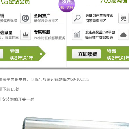
定在支架上，然后hanjie在胶带机架上
带平面相垂直，立辊与胶带边缘距离为50-100mm
下端1/3处
带可安装跑偏开关一对