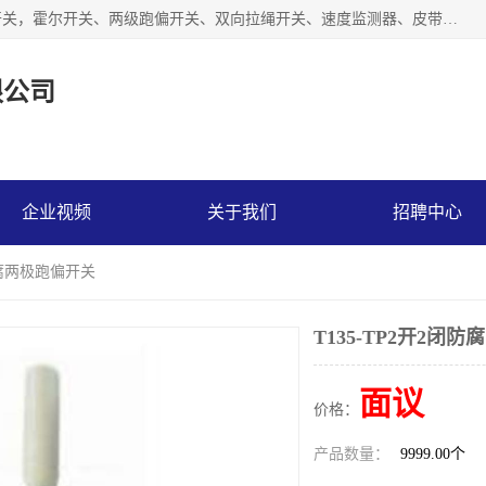
湖北杭荣电气有限公司是一家主要从事生产接近开关、光电开关，霍尔开关、两级跑偏开关、双向拉绳开关、速度监测器、皮带打滑开关、阻旋式料位开关、皮带纵向撕裂开关、溜槽堵塞开关、声光报警器、矿用磁性井筒开关等，主营行业：电气设备、仪器仪表制造, 高低压电器，成套电气设备，矿用防爆机电设备，皮带机综合保护系统，防爆电器，传感器，工矿配件，电器配件，自动化工业机器人的研发，制造，加工销售。
限公司
企业视频
关于我们
招聘中心
闭防腐两极跑偏开关
T135-TP2开2闭
面议
价格：
产品数量：
9999.00个