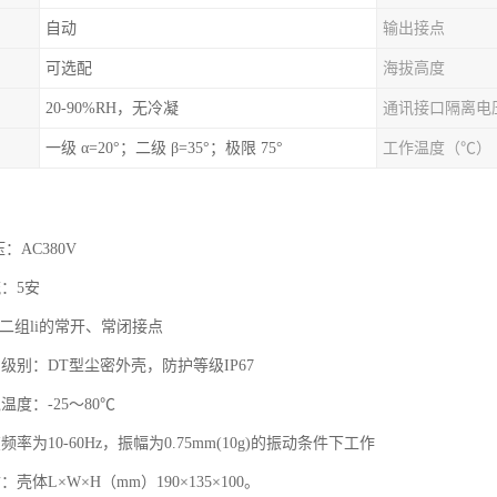
自动
输出接点
可选配
海拔高度
20-90%RH，无冷凝
通讯接口隔离电
一级 α=20°；二级 β=35°；极限 75°
工作温度（℃）
：AC380V
：5安
量:二组li的常开、常闭接点
级别：DT型尘密外壳，防护等级IP67
温度：-25～80℃
率为10-60Hz，振幅为0.75mm(10g)的振动条件下工作
壳体L×W×H（mm）190×135×100。