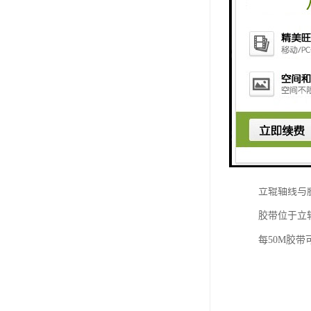
安装说明
将跑偏开关固
立辊轴线与胶
胶带位于立辊
每50M胶