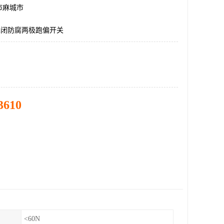
市麻城市
2开2闭防腐两极跑偏开关
3610
<60N