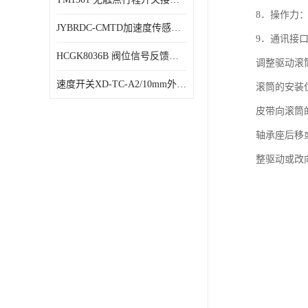
8．操作力：
JYBRDC-CMTD加速度传感器距离远
9．通讯接口：
HCGK8036B 阀位信号反馈装置 限位开关
调整驱动滚
速度开关XD-TC-A2/10mm外形图
滚筒的安装
皮带向滚筒
轴承座后移
整驱动或改