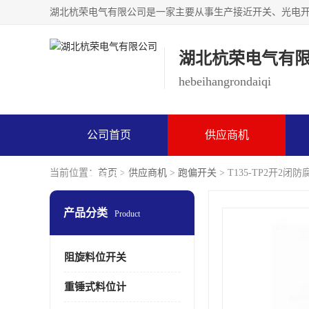
湖北杭荣电气有
hebeihangrondaiqi
公司首页
供应商机
当前位置：
首页
>
供应商机
>
跑偏开关
> T135-TP2开2
联系方式
产品分类
Product
阻旋料位开关
重锤式料位计