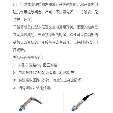
态。当磁或者铁质触发器靠近开关磁场时，和开关内部
磁力作用控制闭合。特点：不需要电源，非接触式，免
维护，环保。
干簧管就是典型的无源交直流通用开关。里面的触点是
铁金属做成的，当磁铁靠近的时候，磁性可以使内部的
铁触点改变状态，变成吸合或者断开，以控制其它的电
路通断。
方形接近开关特点：
1：方形外壳结构，贴面安装，
2：电源极性保护(直流)有输出短路保护。
3：突波吸收回路(交流)，有效防止突波损坏
4：结构坚固，适用环境。