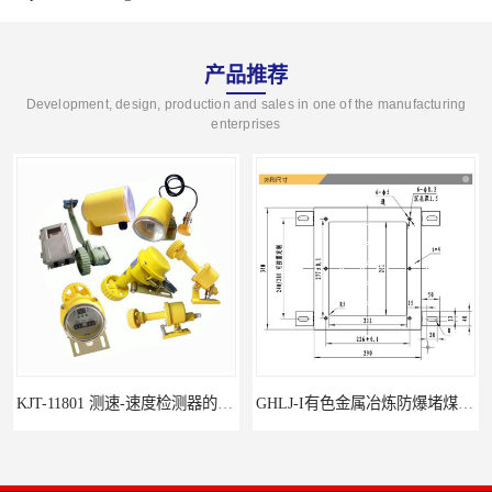
产品推荐
Development, design, production and sales in one of the manufacturing
enterprises
KJT-11801 测速-速度检测器的技术参数与应用
GHLJ-I‌有色金属冶炼防爆堵煤开关的应用