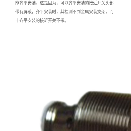
能齐平安装。这是因为，可以齐平安装的接近开关头部
带有屏蔽，齐平安装时，其检测不到金属安装支架，而
非齐平安装的接近开关不带。