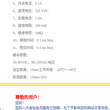
5、开关电流：0.5A
6、崩溃电压：220 VDC
7、负载电流：1.0A
8、接蚀电阻：100 mΩ
9、绝缘电阻：108Ω
10、释放时间：0.1 ms Max
11、感应时间：0.4 ms Max
基本参数：
10-30VDC、90-250VAC电压
设定距离：15mm工作环境：-20℃～+60℃
检测距离：15mm±10%
标准检测物：金属(铁)