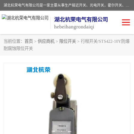
湖北杭荣电气有限公司是一家主要从事生产接近开关、光电开关，霍尔开关、两级跑偏开关、双向拉绳开关、速度监测器、皮带打滑开关、阻旋式料位开关、皮带纵向撕裂开关、溜槽堵塞开关、声光报警器、矿用磁性井筒开关等，主营行业：电气设备、仪器仪表制造, 高低压电器，成套电气设备，矿用防爆机电设备，皮带机综合保护系统，防爆电器，传感器，工矿配件，电器配件，自动化工业机器人的研发，制造，加工销售。
湖北杭荣电气有限公司
hebeihangrondaiqi
当前位置：
首页
>
供应商机
>
限位开关
> 行程开关/STS422-10Y防爆
耐腐蚀限位开关
阻旋料位开关
重锤式料位计
音叉开关
浮球开关
射频导纳
声光报警器
扬声器
滑线指示灯
接近开关
光电开关
磁性开关
拉绳开关