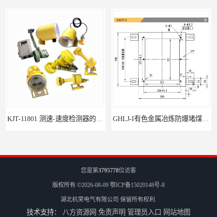
KJT-11801 测速-速度检测器的技术参数与应用
GHLJ-I‌有色金属冶炼防爆堵煤开关的应用
您是第
3795778
位访客
版权所有 ©2026-08-09
鄂ICP备15020148号-8
湖北杭荣电气有限公司
保留所有权利.
技术支持：
八方资源网
免责声明
管理员入口
网站地图