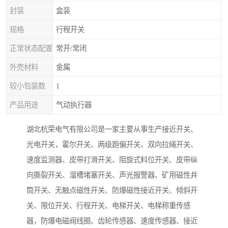
封装
盒装
规格
行程开关
正常状态配置
常开/常闭
外壳材料
金属
较小包装数
1
产品用途
气动执行器
湖北杭荣电气有限公司是一家主要从事生产接近开关、
光电开关，霍尔开关、两级跑偏开关、双向拉绳开关、
速度监测器、皮带打滑开关、阻旋式料位开关、皮带纵
向撕裂开关、溜槽堵塞开关、声光报警器、矿用磁性井
筒开关、无触点磁性开关、防爆磁性接近开关、倾斜开
关、限位开关、行程开关、电梯开关、电梯称重传感
器，防爆电磁阀线圈、齿轮传感器、速度传感器、接近