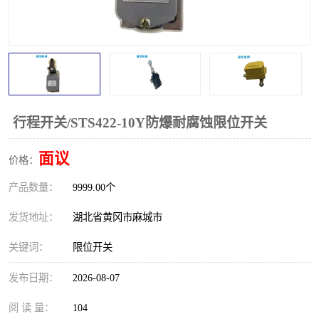
跑偏开关
打滑开关
撕裂开关
倾斜开关
溜槽堵塞检测开关
料流检测器
限位开关
速度检测器
行程开关/STS422-10Y防爆耐腐蚀限位开关
速度传感器
行程开关
面议
价格：
产品数量：
微电脑超速开关
9999.00个
发货地址：
湖北省黄冈市麻城市
关键词：
限位开关
发布日期：
2026-08-07
阅 读 量：
104