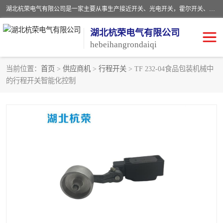
湖北杭荣电气有限公司是一家主要从事生产接近开关、光电开关，霍尔开关、两级跑偏开关、双向拉绳开关、速度监测器、皮带打滑开关、阻旋式料位开关、皮带纵向撕裂开关、溜槽堵塞开关、声光报警器、矿用磁性井筒开关等，主营行业：电气设备、仪器仪表制造, 高低压电器，成套电气设备，矿用防爆机电设备，皮带机综合保护系统，防爆电器，传感器，工矿配件，电器配件，自动化工业机器人的研发，制造，加工销售。
湖北杭荣电气有限公司
hebeihangrondaiqi
当前位置：
首页
>
供应商机
>
行程开关
> TF 232-04食品包装机械中
的行程开关智能化控制
阻旋料位开关
重锤式料位计
音叉开关
浮球开关
射频导纳
声光报警器
扬声器
滑线指示灯
接近开关
光电开关
磁性开关
拉绳开关