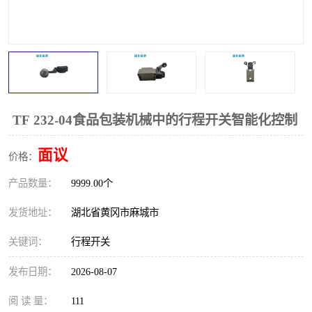
跑偏开关
打滑开关
撕裂开关
倾斜开关
溜槽堵塞检测开关
料流检测器
限位开关
速度检测器
TF 232-04食品包装机械中的行程开关智能化控制
速度传感器
行程开关
面议
价格：
产品数量：
微电脑超速开关
9999.00个
发货地址：
湖北省黄冈市麻城市
关键词：
行程开关
发布日期：
2026-08-07
阅 读 量：
111