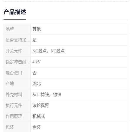
产品描述
品牌
其他
是否支持加工定制
是
开关元件
NO触点，NC触点
额定冲击耐受电压
4 kV
是否进口
否
产地
湖北
外壳材料
灰口铸铁，镀锌
执行元件
滚轮摇臂
作用原理
机械式
包装
盒装