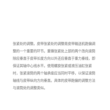
张紧处的调整。皮带张紧处的调整是皮带输送机跑偏调
整的一个重要的环节。重锤张紧处上部的两个改向滚筒
除应垂直于皮带长度方向以外还应垂直于重力垂线，即
保证其轴中心线水平。使用螺旋张紧或液压油缸张紧
时，张紧滚筒的两个轴承座应当同时平移，以保证滚筒
轴线与皮带纵向方向垂直。具体的皮带跑偏的调整方法
与滚筒处的调整类似。