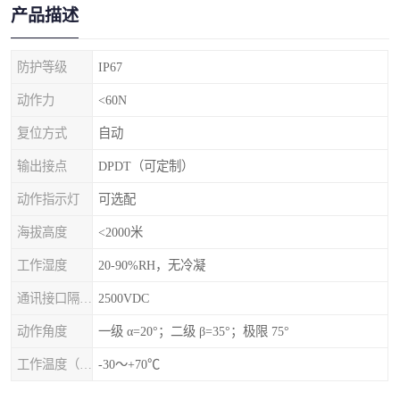
产品描述
防护等级
IP67
动作力
<60N
复位方式
自动
输出接点
DPDT（可定制）
动作指示灯
可选配
海拔高度
<2000米
工作湿度
20-90%RH，无冷凝
通讯接口隔离电压
2500VDC
动作角度
一级 α=20°；二级 β=35°；极限 75°
工作温度（℃）
-30～+70℃