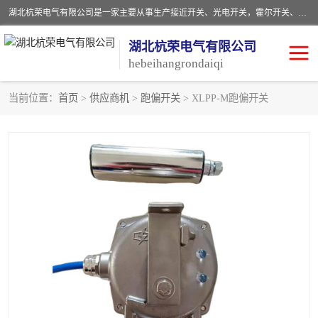
湖北杭荣电气有限公司是一家主要从事生产接近开关、光电开关，霍尔开关、两级跑偏开关、双向拉绳开关、速度监测器、皮带打滑开关、阻旋式料位开关、皮带纵向撕裂开关、溜槽堵塞开关、声光报警器、矿用磁性井筒开关等，主营行业：电气设备、仪器仪表制造, 高低压电器，成套电气设备，矿用防爆机电设备，皮带机综合保护系统，防爆电器，传感器，工矿配件，电器配件，自动化工业机器人的研发，制造，加工销售。
湖北杭荣电气有限公司
hebeihangrondaiqi
当前位置：
首页
>
供应商机
>
跑偏开关
> XLPP-M跑偏开关
阻旋料位开关
重锤式料位计
音叉开关
浮球开关
射频导纳
声光报警器
扬声器
滑线指示灯
接近开关
光电开关
磁性开关
拉绳开关