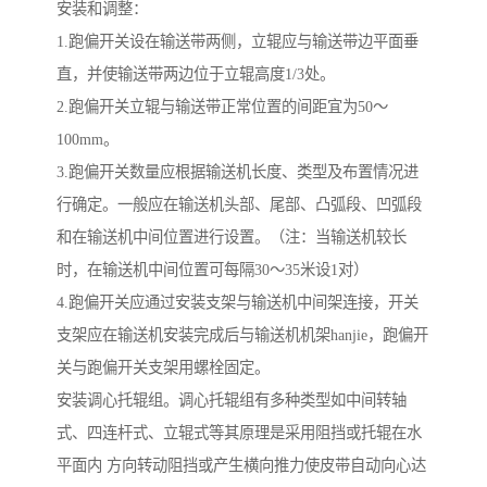
安装和调整：
1.跑偏开关设在输送带两侧，立辊应与输送带边平面垂
直，并使输送带两边位于立辊高度1/3处。
2.跑偏开关立辊与输送带正常位置的间距宜为50～
100mm。
3.跑偏开关数量应根据输送机长度、类型及布置情况进
行确定。一般应在输送机头部、尾部、凸弧段、凹弧段
和在输送机中间位置进行设置。（注：当输送机较长
时，在输送机中间位置可每隔30～35米设1对）
4.跑偏开关应通过安装支架与输送机中间架连接，开关
支架应在输送机安装完成后与输送机机架hanjie，跑偏开
关与跑偏开关支架用螺栓固定。
安装调心托辊组。调心托辊组有多种类型如中间转轴
式、四连杆式、立辊式等其原理是采用阻挡或托辊在水
平面内 方向转动阻挡或产生横向推力使皮带自动向心达