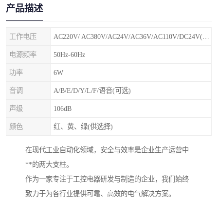
产品描述
工作电压
AC220V/ AC380V/AC24V/AC36V/AC110V/DC24V(特殊电压可定制)
电源频率
50Hz-60Hz
功率
6W
音调
A/B/E/D/Y/L/F/语音(可选)
声级
106dB
颜色
红、黄、绿(供选择)
在现代工业自动化领域，安全与效率是企业生产运营中
**的两大支柱。
作为一家专注于工控电器研发与制造的企业，我们始终
致力于为各行业提供可靠、高效的电气解决方案。