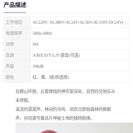
产品描述
工作电压
AC220V/ AC380V/AC24V/AC36V/AC110V/DC24V(特殊电压可定制)
电源频率
50Hz-60Hz
功率
6W
音调
A/B/E/D/Y/L/F/语音(可选)
声级
106dB
颜色
红、黄、绿(供选择)
在群山环抱、云雾缭绕的神农架深处，自然的交响乐从
未停歇。
溪流的潺潺声、林间的鸟鸣、风吹过原始森林的簌簌
声，共同谱写着这片神秘土地的独特韵律。