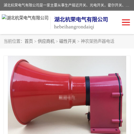
湖北杭荣电气有限公司是一家主要从事生产接近开关、光电开关，霍尔开关、两级跑偏开关、双向拉绳开关、速度监测器、皮带打滑开关、阻旋式料位开关、皮带纵向撕裂开关、溜槽堵塞开关、声光报警器、矿用磁性井筒开关等，主营行业：电气设备、仪器仪表制造, 高低压电器，成套电气设备，矿用防爆机电设备，皮带机综合保护系统，防爆电器，传感器，工矿配件，电器配件，自动化工业机器人的研发，制造，加工销售。
湖北杭荣电气有限公司
hebeihangrondaiqi
当前位置：
首页
>
供应商机
>
磁性开关
> 神农架扬声器电话
阻旋料位开关
重锤式料位计
音叉开关
浮球开关
射频导纳
声光报警器
扬声器
滑线指示灯
接近开关
光电开关
磁性开关
拉绳开关