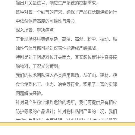
输出开关量信号，响应生产系统的控制需求。
这种对每一个细节的苛求，确保了产品在长期连续运行
中依然保持高度的可靠性与寿命。
深入场景，解决痛点
工业现场环境错综复杂，高温、高湿、粉尘、振动、腐
蚀性气体等都可能对仪表性能造成严峻挑战。
特别是对于阻旋料位开关而言，其安装位置往往直接接
触物料，工况尤为苛刻。
我们的技术团队深入各类应用现场，从矿山、建材、粮
食仓储到化工、电力、冶金等行业，积累了丰富的实际
问题解决经验。
针对易产生粉尘爆炸危险的场所，我们可提供具有相应
防护等级的产品设计；针对物料粘附严重的工况，我们
优化叶片形状与表面处理，减少挂料；针对户外或低温
环境，我们考虑密封性与材料耐候性，确保仪表在宽温