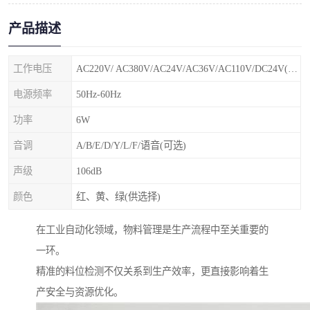
产品描述
工作电压
AC220V/ AC380V/AC24V/AC36V/AC110V/DC24V(特殊电压可定制)
电源频率
50Hz-60Hz
功率
6W
音调
A/B/E/D/Y/L/F/语音(可选)
声级
106dB
颜色
红、黄、绿(供选择)
在工业自动化领域，物料管理是生产流程中至关重要的
一环。
精准的料位检测不仅关系到生产效率，更直接影响着生
产安全与资源优化。