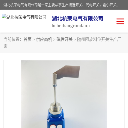
湖北杭荣电气有限公司是一家主要从事生产接近开关、光电开关，霍尔开关、两级跑偏开关、双向拉绳开关、速度监测器、皮带打滑开关、阻旋式料位开关、皮带纵向撕裂开关、溜槽堵塞开关、声光报警器、矿用磁性井筒开关等，主营行业：电气设备、仪器仪表制造, 高低压电器，成套电气设备，矿用防爆机电设备，皮带机综合保护系统，防爆电器，传感器，工矿配件，电器配件，自动化工业机器人的研发，制造，加工销售。
湖北杭荣电气有限公司
hebeihangrondaiqi
当前位置：
首页
>
供应商机
>
磁性开关
> 随州阻旋料位开关生产厂
家
阻旋料位开关
重锤式料位计
音叉开关
浮球开关
射频导纳
声光报警器
扬声器
滑线指示灯
接近开关
光电开关
磁性开关
拉绳开关