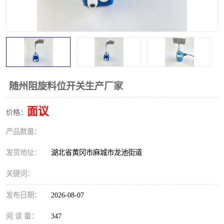
跑偏开关
打滑开关
撕裂开关
倾斜开关
溜槽堵塞检测开关
料流检测器
限位开关
速度检测器
随州阻旋料位开关生产厂家
速度传感器
行程开关
面议
价格：
产品数量：
微电脑超速开关
发货地址：
湖北省黄冈市麻城市龙池街道
关键词：
发布日期：
2026-08-07
阅 读 量：
347