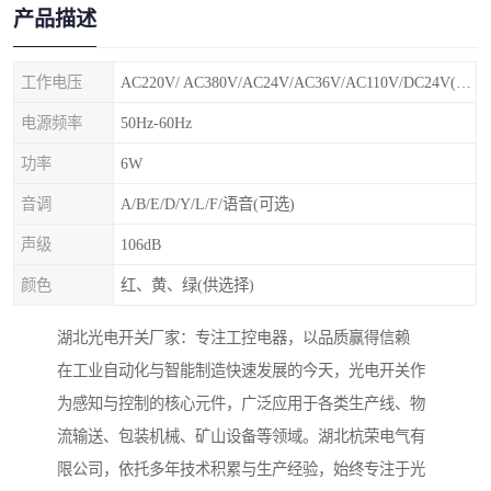
产品描述
工作电压
AC220V/ AC380V/AC24V/AC36V/AC110V/DC24V(特殊电压可定制)
电源频率
50Hz-60Hz
功率
6W
音调
A/B/E/D/Y/L/F/语音(可选)
声级
106dB
颜色
红、黄、绿(供选择)
湖北光电开关厂家：专注工控电器，以品质赢得信赖
在工业自动化与智能制造快速发展的今天，光电开关作
为感知与控制的核心元件，广泛应用于各类生产线、物
流输送、包装机械、矿山设备等领域。湖北杭荣电气有
限公司，依托多年技术积累与生产经验，始终专注于光