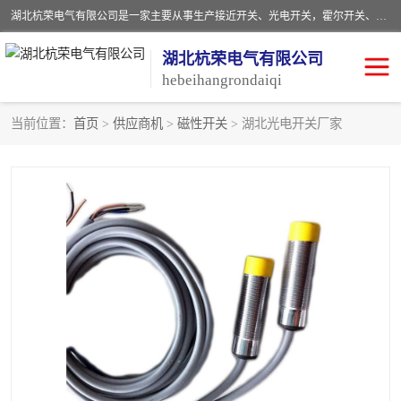
湖北杭荣电气有限公司是一家主要从事生产接近开关、光电开关，霍尔开关、两级跑偏开关、双向拉绳开关、速度监测器、皮带打滑开关、阻旋式料位开关、皮带纵向撕裂开关、溜槽堵塞开关、声光报警器、矿用磁性井筒开关等，主营行业：电气设备、仪器仪表制造, 高低压电器，成套电气设备，矿用防爆机电设备，皮带机综合保护系统，防爆电器，传感器，工矿配件，电器配件，自动化工业机器人的研发，制造，加工销售。
湖北杭荣电气有限公司
hebeihangrondaiqi
当前位置：
首页
>
供应商机
>
磁性开关
> 湖北光电开关厂家
阻旋料位开关
重锤式料位计
音叉开关
浮球开关
射频导纳
声光报警器
扬声器
滑线指示灯
接近开关
光电开关
磁性开关
拉绳开关