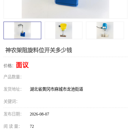
跑偏开关
打滑开关
撕裂开关
倾斜开关
溜槽堵塞检测开关
料流检测器
限位开关
速度检测器
神农架阻旋料位开关多少钱
速度传感器
行程开关
面议
价格：
产品数量：
微电脑超速开关
发货地址：
湖北省黄冈市麻城市龙池街道
关键词：
发布日期：
2026-08-07
阅 读 量：
72