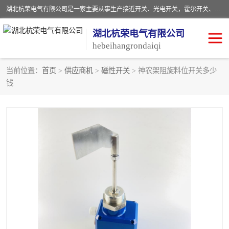
湖北杭荣电气有限公司是一家主要从事生产接近开关、光电开关，霍尔开关、两级跑偏开关、双向拉绳开关、速度监测器、皮带打滑开关、阻旋式料位开关、皮带纵向撕裂开关、溜槽堵塞开关、声光报警器、矿用磁性井筒开关等，主营行业：电气设备、仪器仪表制造, 高低压电器，成套电气设备，矿用防爆机电设备，皮带机综合保护系统，防爆电器，传感器，工矿配件，电器配件，自动化工业机器人的研发，制造，加工销售。
湖北杭荣电气有限公司
hebeihangrondaiqi
当前位置：
首页
>
供应商机
>
磁性开关
> 神农架阻旋料位开关多少
钱
阻旋料位开关
重锤式料位计
音叉开关
浮球开关
射频导纳
声光报警器
扬声器
滑线指示灯
接近开关
光电开关
磁性开关
拉绳开关