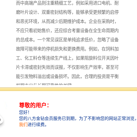
而中高端产品则注重精细工艺，例如采用进口电机、耐
磨叶片设计、双重密封结构等，能够承受更频繁的启停
和恶劣环境，从而减少后期维护成本。企业在采购时，
不应只看初始售价，还应综合考量设备在全生命周期内
的总成本。一个常见误区是单纯追求低价，忽略了设备
故障可能带来的停机损失和更换费用。例如，在饲料加
工、化工料仓等连续生产线上，如果阻旋料位开关因叶
片卡滞或密封失效而误报，不仅影响生产效率，甚至可
能引发物料溢出或设备损坏。因此，合理的投资是平衡
前期支出与长期可靠性的关键。
结合我们公司的产品研发经验，阻旋料位开关的选型还
需关注几个技术细节。其一是叶片形状与尺寸，针对不
同密度的物料，如细粉、颗粒或块状物料，需要匹配相
应的叶片设计，以确保检测灵敏度。其二是输出信号的
类型，常见的有开关量、模拟量或继电器触点输出，用