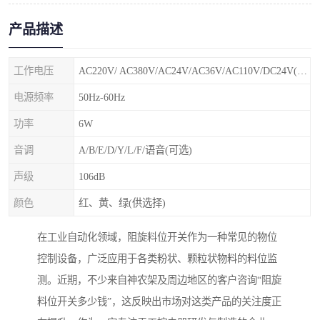
产品描述
工作电压
AC220V/ AC380V/AC24V/AC36V/AC110V/DC24V(特殊电压可定制)
电源频率
50Hz-60Hz
功率
6W
音调
A/B/E/D/Y/L/F/语音(可选)
声级
106dB
颜色
红、黄、绿(供选择)
在工业自动化领域，阻旋料位开关作为一种常见的物位
控制设备，广泛应用于各类粉状、颗粒状物料的料位监
测。近期，不少来自神农架及周边地区的客户咨询“阻旋
料位开关多少钱”，这反映出市场对这类产品的关注度正