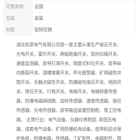
可售卖地
全国
包装
盒装
材质
铝锌压铸
湖北杭荣电气有限公司是一家主要从事生产接近开关、
光电开关，霍尔开关、两级跑偏开关、双向拉绳开关、
速度监测器、皮带打滑开关、阻旋式料位开关、皮带纵
向撕裂开关、溜槽堵塞开关、声光报警器、矿用磁性井
筒开关、无触点磁性开关、防爆磁性接近开关、倾斜开
关、限位开关、行程开关、电梯开关、电梯称重传感
器，防爆电磁阀线圈、齿轮传感器、速度传感器、接近
传感器、光电传感器、皮带输送装置控制柜，等工控电
器， 主营行业：电气设备、仪器仪表制造, 高低压电
器，成套电气设备，矿用防爆机电设备，皮带机综合保
护系统，防爆电器，传感器，工矿配件，电器配件，照