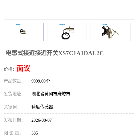
跑偏开关
打滑开关
撕裂开关
倾斜开关
溜槽堵塞检测开关
料流检测器
限位开关
速度检测器
电感式接近接近开关XS7C1A1DAL2C
速度传感器
行程开关
面议
价格：
产品数量：
微电脑超速开关
9999.00个
发货地址：
湖北省黄冈市麻城市
关键词：
速度传感器
发布日期：
2026-08-07
阅 读 量：
385