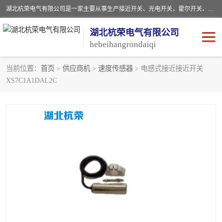
湖北杭荣电气有限公司是一家主要从事生产接近开关、光电开关，霍尔开关、两级跑偏开关、双向拉绳开关、速度监测器、皮带打滑开关、阻旋式料位开关、皮带纵向撕裂开关、溜槽堵塞开关、声光报警器、矿用磁性井筒开关等，主营行业：电气设备、仪器仪表制造, 高低压电器，成套电气设备，矿用防爆机电设备，皮带机综合保护系统，防爆电器，传感器，工矿配件，电器配件，自动化工业机器人的研发，制造，加工销售。
湖北杭荣电气有限公司
hebeihangrondaiqi
当前位置：
首页
>
供应商机
>
速度传感器
> 电感式接近接近开关
XS7C1A1DAL2C
阻旋料位开关
重锤式料位计
音叉开关
浮球开关
射频导纳
声光报警器
扬声器
滑线指示灯
接近开关
光电开关
磁性开关
拉绳开关