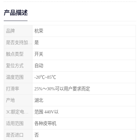
产品描述
品牌
杭荣
是否支持加工定制
是
触点类型
开关
复位方式
自动
温度范围
-20℃~85℃
打滑率
25%～30%可以用户要求而定
产地
湖北
3C额定电压范围
范围 440V以
适用范围
各种皮带机
是否进口
否